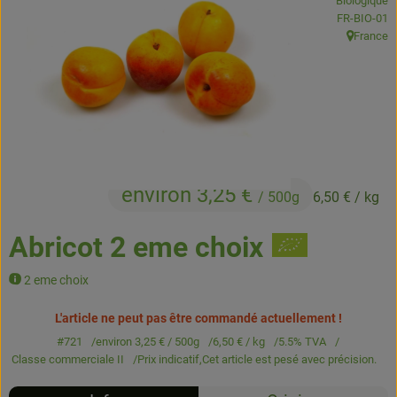
Biologique
Boissons
, Autorité de
FR-BIO-01
France
, Origine:
Accessoires et divers
Cosmétique et hygiène
C'est nous
Pour vous
environ 3,25 €
/ 500g
6,50 €
/ kg
Infos pratiques
Abricot 2 eme choix
2 eme choix
L'article ne peut pas être commandé actuellement !
#721
environ 3,25 €
/ 500g
6,50 €
/ kg
5.5% TVA
Classe commerciale II
Prix indicatif,
Cet article est pesé avec précision.