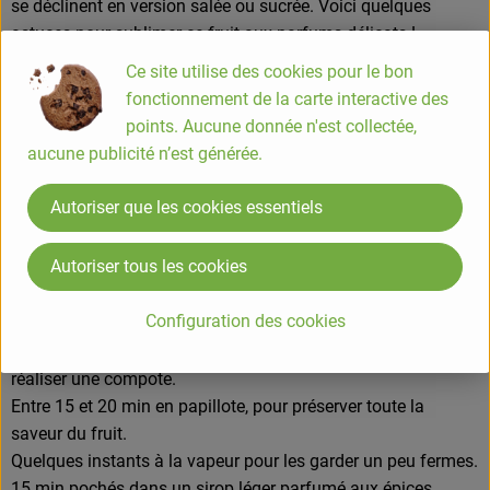
se déclinent en version salée ou sucrée. Voici quelques
astuces pour sublimer ce fruit aux parfums délicats !
L'abricot est souvent consommé tel quel, nature ou en salade
Ce site utilise des cookies pour le bon
de fruits. On peut également l'utiliser pour la pâtisserie, en
fonctionnement de la carte interactive des
faire de la compote ou encore des confitures. Il est aussi
points. Aucune donnée n'est collectée,
excellent associé à des préparations salées, comme le
aucune publicité n’est générée.
magret de canard.
Casserole Poêle / wok
Autoriser que les cookies essentiels
Suivant la recette, l’abricot pourra être poêlé, poché,
compoté… Voici quelques indications pour les préparer :
Autoriser tous les cookies
7 ou 8 min revenus dans du beurre à la poêle, pour des
Configuration des cookies
préparations salées ou sucrées.
Environ ¼ d’heure à feu doux avec un fond d’eau pour
réaliser une compote.
Entre 15 et 20 min en papillote, pour préserver toute la
saveur du fruit.
Quelques instants à la vapeur pour les garder un peu fermes.
15 min pochés dans un sirop léger parfumé aux épices