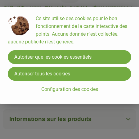
#772
9,95 €
/ piece
24,88 €
/ kg
5.5% TVA
Classe commerciale II
Ce site utilise des cookies pour le bon
Info
Origine
fonctionnement de la carte interactive des
points. Aucune donnée n'est collectée,
Info
aucune publicité n’est générée.
Tous nos fruits secs ont une date de durabilité minimale
Autoriser que les cookies essentiels
(DDM) de mimnum 3 mois
Autoriser tous les cookies
COMPOSITION
Configuration des cookies
100% Abricot sec*. *Ingrédient issu de l'agriculture
biologique
Informations sur les produits