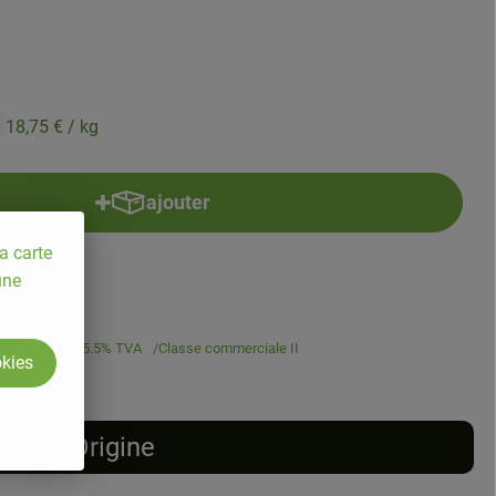
18,75 €
/ kg
ajouter
Ajouter le produit au panier
a carte
une
8,75 €
/ kg
5.5% TVA
Classe commerciale II
okies
Origine