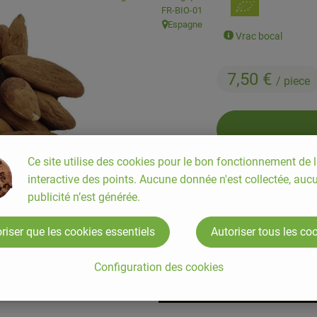
, Autorité de contrôle:
FR-BIO-01
Espagne
, Origine:
Vrac bocal
7,50 €
/ piece
Ce site utilise des cookies pour le bon fonctionnement de l
piece
interactive des points. Aucune donnée n'est collectée, auc
publicité n’est générée.
#785
7,50 €
/ piece
1
riser que les cookies essentiels
Autoriser tous les co
Configuration des cookies