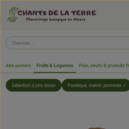
Abo paniers
Fruits & Légumes
Pain, oeufs & produits f
Sélection à prix doux
Pastèque, melon, pommes..