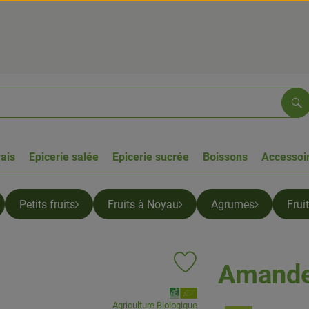
Re
rais
Epicerie salée
Epicerie sucrée
Boissons
Accessoir
Petits fruits
Fruits à Noyau
Agrumes
Frui
Amande 
Ajouter le produit aux favoris
, Association:
Agriculture Biologique