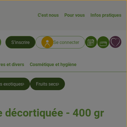
C'est nous
Pour vous
Infos pratiques
Ouvrir
L
S’inscrire
Se connecter
chercher
es et divers
Cosmétique et hygiène
ts exotiques
Fruits secs
décortiquée - 400 gr