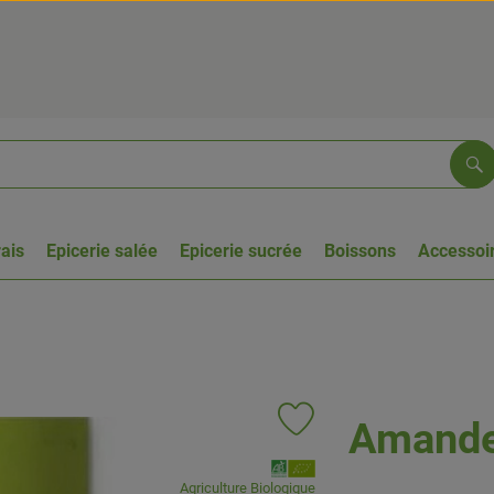
Re
rais
Epicerie salée
Epicerie sucrée
Boissons
Accessoir
Amande 
Ajouter le produit aux favoris
, Association:
Agriculture Biologique