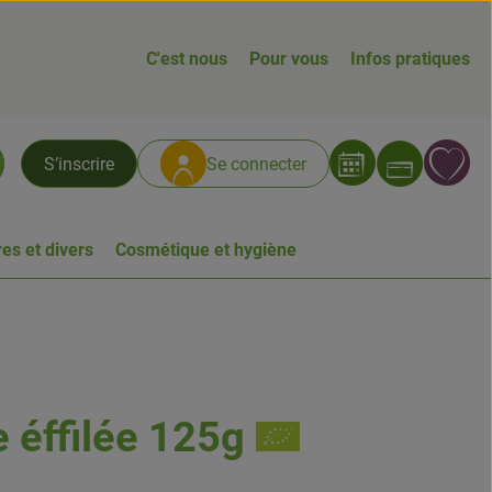
C'est nous
Pour vous
Infos pratiques
Ouvrir
L
S’inscrire
Se connecter
chercher
es et divers
Cosmétique et hygiène
éffilée 125g