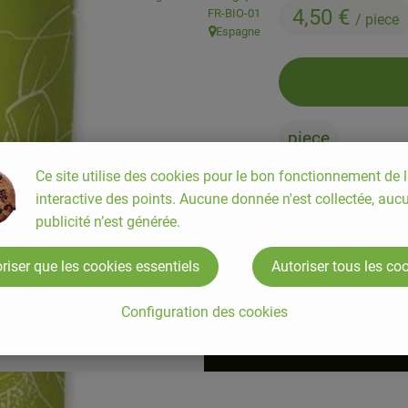
4,50 €
, Autorité de contrôle:
FR-BIO-01
/ piece
Espagne
, Origine:
piece
Ce site utilise des cookies pour le bon fonctionnement de l
interactive des points. Aucune donnée n'est collectée, auc
#82763
4,50 €
/ piece
publicité n’est générée.
riser que les cookies essentiels
Autoriser tous les co
Configuration des cookies