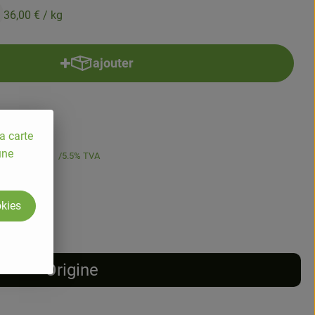
36,00 €
/ kg
ajouter
Ajouter le produit au panier
a carte
une
36,00 €
/ kg
5.5% TVA
okies
Origine