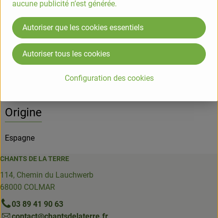
aucune publicité n’est générée.
Info
Autoriser que les cookies essentiels
Autoriser tous les cookies
Informations sur les produits
Configuration des cookies
Origine
Espagne
CHANTS DE LA TERRE
114, Chemin du Lauchwerb
68000 COLMAR
03 89 41 90 63
contact@chantsdelaterre.fr