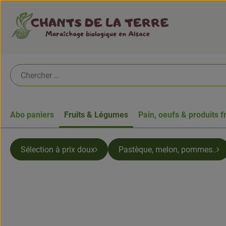
Abo paniers
Fruits & Légumes
Pain, oeufs & produits f
Sélection à prix doux
Pastèque, melon, pommes..