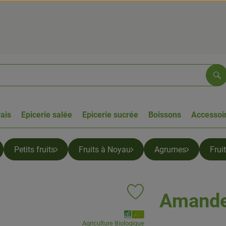
Re
rais
Epicerie salée
Epicerie sucrée
Boissons
Accessoir
Petits fruits
Fruits à Noyau
Agrumes
Frui
Amandes
Ajouter le produit aux favoris
, Association:
Agriculture Biologique