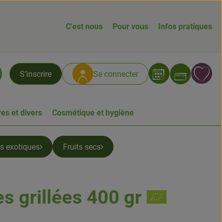
C'est nous
Pour vous
Infos pratiques
Ouvrir
L
S’inscrire
Se connecter
chercher
es et divers
Cosmétique et hygiène
ts exotiques
Fruits secs
 grillées 400 gr