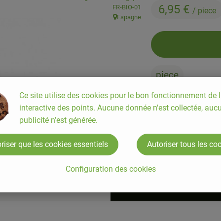
6,95 €
, Autorité de contrôle:
FR-BIO-01
/ piece
Espagne
, Origine:
piece
Ce site utilise des cookies pour le bon fonctionnement de l
interactive des points. Aucune donnée n'est collectée, auc
#7850
6,95 €
/ piece
publicité n’est générée.
riser que les cookies essentiels
Autoriser tous les co
Configuration des cookies