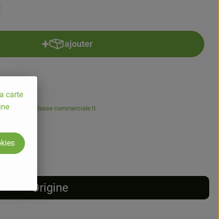
ajouter
Ajouter le produit au panier
a carte
une
5.5% TVA
Classe commerciale II
okies
Origine