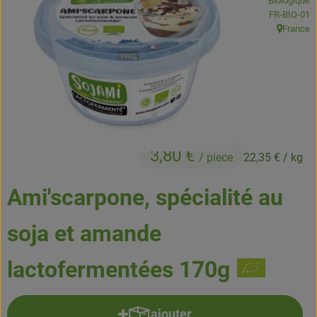
Biologique
Boissons
, Autorité de
FR-BIO-01
France
, Origine:
Accessoires et divers
Cosmétique et hygiène
C'est nous
Pour vous
3,80 €
/ piece
22,35 €
/ kg
Infos pratiques
Ami'scarpone, spécialité au
soja et amande
lactofermentées 170g
ajouter