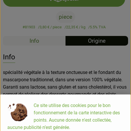
Ajouter le produit au panier
piece
#81903
3,80 €
/ piece
22,35 €
/ kg
5.5% TVA
Info
Origine
Info
spécialité végétale à la texture onctueuse et le fondant du
mascarpone traditionnel, dans une version 100% végétale.
Garanti sans lactose, sans gluten et sans cholestérol, il vous
permet de réaliser des desserts gourmands et des plats
crémeux en toute sérénité : tiramisu, cheesecakes, sauce
Ce site utilise des cookies pour le bon
carbonara végétale. La double fermentation enrichit
fonctionnement de la carte interactive des
naturellement l'Ami'scarpone en Vitamine B12 et ferments
points. Aucune donnée n'est collectée,
prébiotiques et probiotiques
aucune publicité n’est générée.