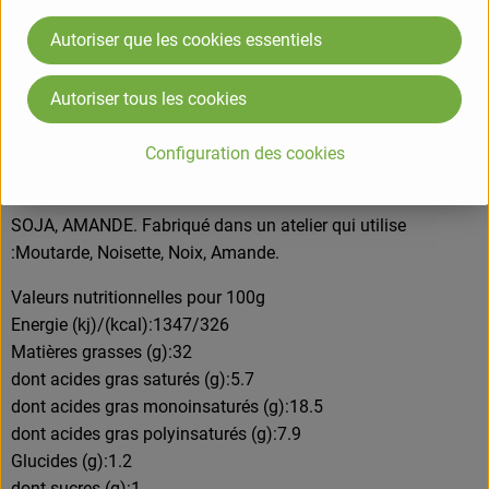
Autoriser que les cookies essentiels
COMPOSITION
Soja* lactofermenté (eau filtrée, soja* dépelliculé sans OGM
Autoriser tous les cookies
14,8%, ferments sélectionnés), amande* lactofermenté (eau
filtrée, amande* 3%, ferments sélectionnés), huile de colza*,
Configuration des cookies
huile de coco*, huile d'olive* vierge extra, sel non raffinée.
ALLERGENE
SOJA, AMANDE. Fabriqué dans un atelier qui utilise
:Moutarde, Noisette, Noix, Amande.
Valeurs nutritionnelles pour 100g
Energie (kj)/(kcal):1347/326
Matières grasses (g):32
dont acides gras saturés (g):5.7
dont acides gras monoinsaturés (g):18.5
dont acides gras polyinsaturés (g):7.9
Glucides (g):1.2
dont sucres (g):1