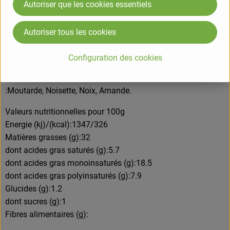
Autoriser que les cookies essentiels
Soja* lactofermenté (eau filtrée, soja* dépelliculé sans OGM
14,8%, ferments sélectionnés), amande* lactofermenté (eau
filtrée, amande* 3%, ferments sélectionnés), huile de colza*,
Autoriser tous les cookies
huile de coco*, huile d'olive* vierge extra, sel non raffinée.
Configuration des cookies
ALLERGENE
SOJA, AMANDE. Fabriqué dans un atelier qui utilise
:Moutarde, Noisette, Noix, Amande.
Valeurs nutritionnelles pour 100g
Energie (kj)/(kcal):1347/326
Matières grasses (g):32
dont acides gras saturés (g):5.7
dont acides gras monoinsaturés (g):18.5
dont acides gras polyinsaturés (g):7.9
Glucides (g):1.2
dont sucres (g):1
Fibres alimentaires (g):