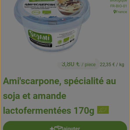
Biologique
Boissons
, Autorité de
FR-BIO-01
France
, Origine:
Accessoires et divers
Cosmétique et hygiène
C'est nous
Pour vous
3,80 €
/ piece
22,35 €
/ kg
Infos pratiques
Ami'scarpone, spécialité au
soja et amande
lactofermentées 170g
ajouter