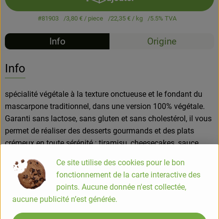
Ajouter le produit au panier
#81903
3,80 €
/ piece
22,35 €
/ kg
5.5% TVA
Info
Origine
Info
spécialité végétale à la texture onctueuse et le fondant du
mascarpone traditionnel, dans une version 100% végétale.
Garanti sans lactose, sans gluten et sans cholestérol, il vous
permet de réaliser des desserts gourmands et des plats
crémeux en toute sérénité : tiramisu, cheesecakes, sauce
carbonara végétale. La double fermentation enrichit
Ce site utilise des cookies pour le bon
naturellement l'Ami'scarpone en Vitamine B12 et ferments
fonctionnement de la carte interactive des
prébiotiques et probiotiques
points. Aucune donnée n'est collectée,
aucune publicité n’est générée.
COMPOSITION