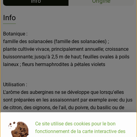
Info
Origine
Info
Botanique :
famille des solanacées (famille des solanacées) ;
plante cultivée vivace, principalement annuelle; croissance
buissonnante; jusqu'à 2,5 m de haut; feuilles ovales à poils
laineux ; fleurs hermaphrodites à pétales violets
Utilisation :
L'arôme des aubergines ne se développe que lorsqu'elles
sont préparées en les assaisonnant par exemple avec du jus
de citron, des oignons, de l'ail, du poivre, du basilic ou de
l'origan. Ensuite, cuire à la vapeur, griller, rôtir ou cuire les
fruits, généralement coupés en tranches.
Ce site utilise des cookies pour le bon
Frite : telle quelle ou en beignets
fonctionnement de la carte interactive des