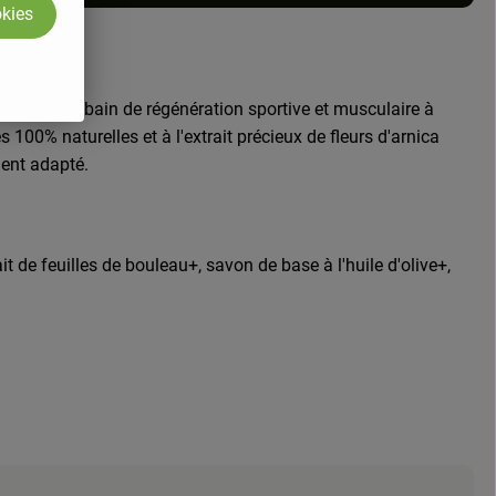
okies
ud avec le bain de régénération sportive et musculaire à
s 100% naturelles et à l'extrait précieux de fleurs d'arnica
ment adapté.
ait de feuilles de bouleau+, savon de base à l'huile d'olive+,