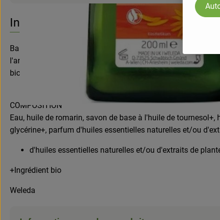
Auto
Info
Bain de régénération sportive et musculaire Weleda Arnica. Po
l'arnica réchauffe et détend les muscles tendus - et favorise a
biologiques revitalise et laisse la peau fraîche et douce. L
COMPOSITION
Eau, huile de romarin, savon de base à l'huile de tournesol+, hu
glycérine+, parfum d'huiles essentielles naturelles et/ou d'ext
d'huiles essentielles naturelles et/ou d'extraits de plant
+Ingrédient bio
Weleda