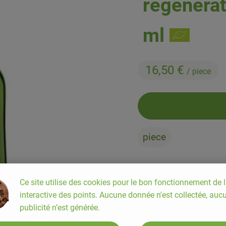
régénérat
ml
16,50 €
/ piece
piece
#80290
16,50 €
/ piece
20
Ce site utilise des cookies pour le bon fonctionnement de l
interactive des points. Aucune donnée n'est collectée, auc
publicité n’est générée.