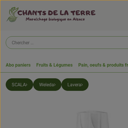
Abo paniers
Fruits & Légumes
Pain, oeufs & produits f
SCALA
Weleda
Lavera