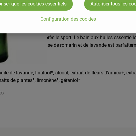
riser que les cookies essentiels
Autoriser tous les co
Configuration des cookies
ur une pause apaisante après le sport et l'exercice. Un bain cha
insi la régénération après le sport. Le bain aux huiles essentielle
e parfum aromatique à base de romarin et de lavande est parfaite
ile de lavande, linalool*, alcool, extrait de fleurs d'arnica+, extr
raits de plantes*, limonène*, géraniol*
es