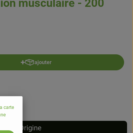
ion musculaire - 200
ajouter
Ajouter le produit au panier
% TVA
a carte
une
Origine