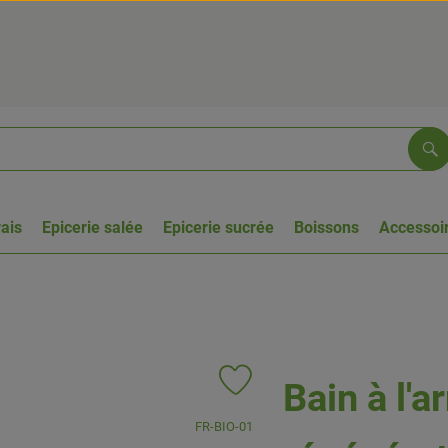
Re
rais
Epicerie salée
Epicerie sucrée
Boissons
Accessoir
Bain à l'a
Ajouter le produit aux favoris
, Autorité de contrôle:
FR-BIO-01