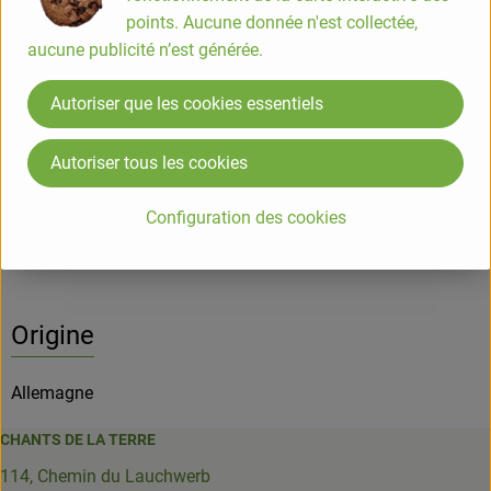
Classe commerciale II
points. Aucune donnée n'est collectée,
aucune publicité n’est générée.
Info
Origine
Autoriser que les cookies essentiels
Info
Autoriser tous les cookies
Configuration des cookies
Informations sur les produits
Origine
Allemagne
CHANTS DE LA TERRE
114, Chemin du Lauchwerb