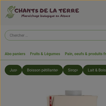
Abo paniers
Fruits & Légumes
Pain, oeufs & produits f
Jus
Boisson pétillante
Sirop
Lait & Boi