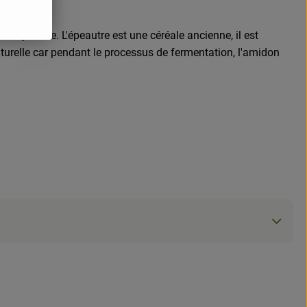
 spéciale. L'épeautre est une céréale ancienne, il est
turelle car pendant le processus de fermentation, l'amidon