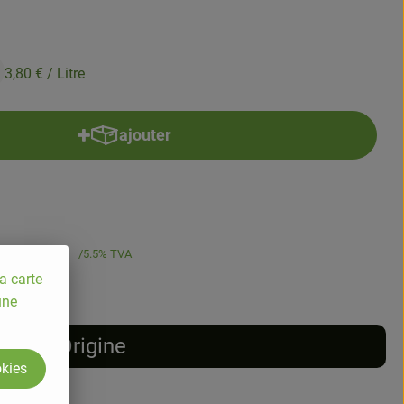
3,80 €
/ Litre
ajouter
Ajouter le produit au panier
3,80 €
/ Litre
5.5% TVA
a carte
une
Origine
okies