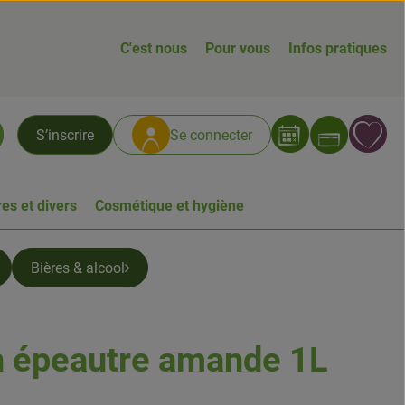
C'est nous
Pour vous
Infos pratiques
Ouvrir
L
S’inscrire
Se connecter
chercher
es et divers
Cosmétique et hygiène
Bières & alcool
n épeautre amande 1L