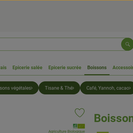
Re
rais
Epicerie salée
Epicerie sucrée
Boissons
Accessoir
ssons végétales
Tisane & Thé
Café, Yannoh, cacao
Boisso
Ajouter le produit aux favoris
, Association:
Agriculture Biologique