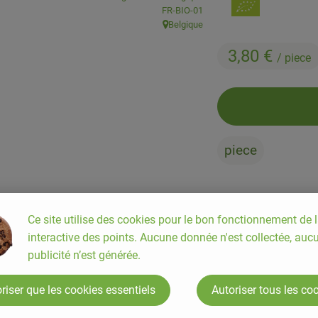
, Autorité de contrôle:
FR-BIO-01
Belgique
, Origine:
3,80 €
/ piece
piece
#84034
3,80 €
/ piece
Ce site utilise des cookies pour le bon fonctionnement de l
interactive des points. Aucune donnée n'est collectée, auc
publicité n’est générée.
riser que les cookies essentiels
Autoriser tous les co