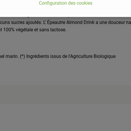
Configuration des cookies
tat du mélange d'amandes et d'épeautre est une saveur douce très
ucuns sucres ajoutés. L' Épeautre Almond Drink a une douceur na
st 100% végétale et sans lactose.
marin. (*) Ingrédients issus de l'Agriculture Biologique