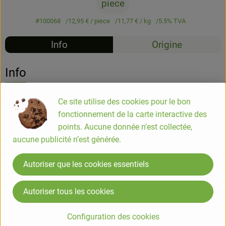
piece
#100068
12,95 €
/ piece
11,77 €
/ kg
5.5% TVA
Info
Origine
Info
COMPOSITION
Ce site utilise des cookies pour le bon
farine d'épeautre demi-complète*, sel, extrait de malt d'orge*,
fonctionnement de la carte interactive des
huile d'olive vierge extra*, levure, correcteur d'acidité:
points. Aucune donnée n'est collectée,
hydroxyde de sodium. *Issus de l'agriculture biologique.
aucune publicité n’est générée.
Autoriser que les cookies essentiels
Allergènes
Fabriqué dans un atelier utilisant du Sésame
Autoriser tous les cookies
Valeurs nutritionnelles pour 100g
Energie (kj)/(kcal):1649/391
Configuration des cookies