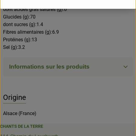
Matières grasses (g):3.7
dont acides gras saturés (g):0
Glucides (g):70
dont sucres (g):1.4
Fibres alimentaires (g):6.9
Protéines (g):13
Sel (g):3.2
Informations sur les produits
Origine
Alsace (France)
CHANTS DE LA TERRE