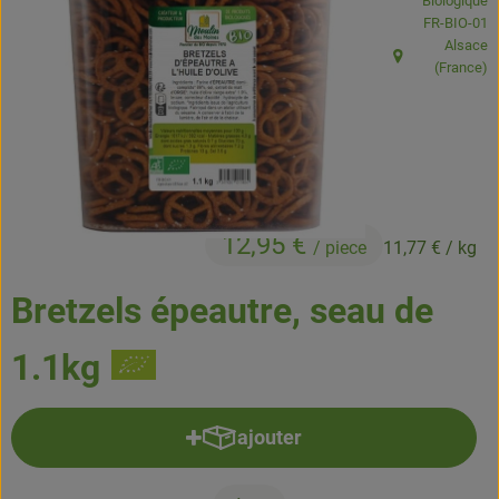
Biologique
Boissons
, Autorité de
FR-BIO-01
Alsace
Accessoires et divers
, Origine:
(France)
Cosmétique et hygiène
C'est nous
Pour vous
12,95 €
/ piece
11,77 €
/ kg
Infos pratiques
Bretzels épeautre, seau de
1.1kg
ajouter
Ajouter le produit au panier