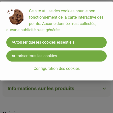
Info
Origine
Ce site utilise des cookies pour le bon
fonctionnement de la carte interactive des
Info
points. Aucune donnée n'est collectée,
aucune publicité n’est générée.
Brie 1kg
Autoriser que les cookies essentiels
COMPOSITION
Autoriser tous les cookies
LAIT DE VACHE*, sel marin, présure de veau, cultures
lactiques, agent affermissant : chlorure de calcium
Configuration des cookies
*produits issus de l'agriculture biologique
Informations sur les produits