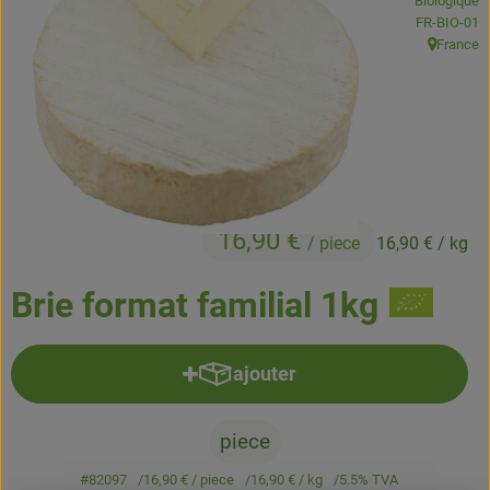
Biologique
Boissons
, Autorité de
FR-BIO-01
France
, Origine:
Accessoires et divers
Cosmétique et hygiène
C'est nous
Pour vous
16,90 €
/ piece
16,90 €
/ kg
Infos pratiques
Brie format familial 1kg
ajouter
Ajouter le produit au panier
piece
#82097
16,90 €
/ piece
16,90 €
/ kg
5.5% TVA