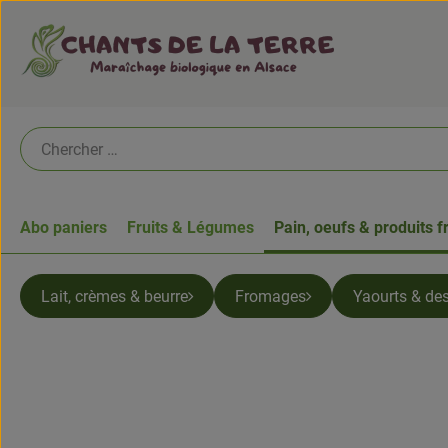
Abo paniers
Fruits & Légumes
Pain, oeufs & produits f
Lait, crèmes & beurre
Fromages
Yaourts & des