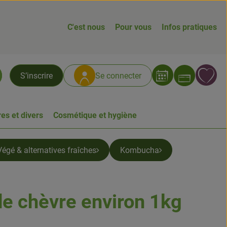
C'est nous
Pour vous
Infos pratiques
Ouvrir
L
S’inscrire
Se connecter
chercher
es et divers
Cosmétique et hygiène
Végé & alternatives fraîches
Kombucha
e chèvre environ 1kg