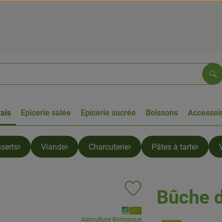
Re
rais
Epicerie salée
Epicerie sucrée
Boissons
Accessoir
serts
Viande
Charcuterie
Pâtes à tarte
Bûche d
Ajouter le produit aux favoris
, Association:
Agriculture Biologique