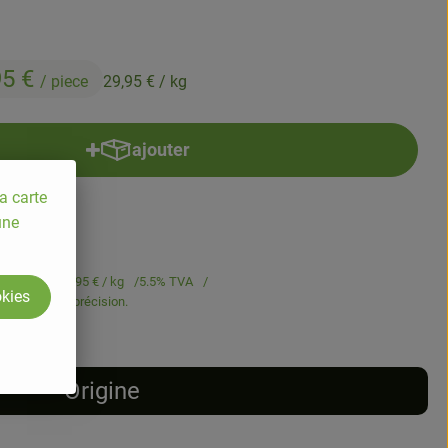
95 €
/ piece
29,95 €
/ kg
ajouter
Ajouter le produit au panier
a carte
une
€
/ piece
29,95 €
/ kg
5.5% TVA
okies
est pesé avec précision.
Origine