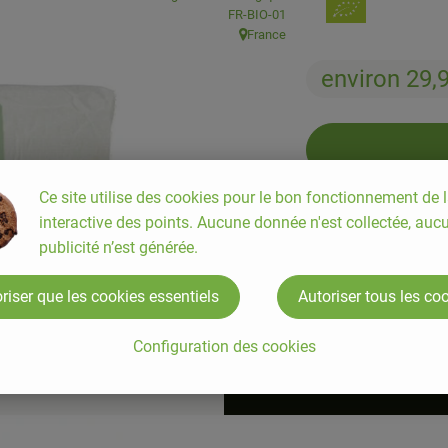
, Autorité de contrôle:
FR-BIO-01
France
, Origine:
environ 29,
Ce site utilise des cookies pour le bon fonctionnement de l
piece
interactive des points. Aucune donnée n'est collectée, auc
publicité n’est générée.
#70002
environ 29,95 
riser que les cookies essentiels
Autoriser tous les co
Prix indicatif,
Cet article 
Configuration des cookies