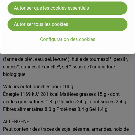
une friteuse sans huile à 180-190 °C pendant environ 5 à 7
Autoriser que les cookies essentiels
minutes. Adapté pour le grill et le micro-ondes avec fonction
grill. Refermer hermétiquement après ouverture et
consommer dans les meilleurs délais.
Autoriser tous les cookies
Configuration des cookies
COMPOSITION
Ingrédients: pois chiches* (62%), oignons*, chapelure*
(farine de blé*, eau, sel, levure*), huile de tournesol*, persil*,
épices*, graines de nigelle*, sel *issus de l'agriculture
biologique
Valeurs nutritionnelles pour 100g
Énergie 1169 kJ/ 281 kcal Matières grasses 15 g - dont
acides gras saturés 1.8 g Glucides 24 g - dont sucres 2.4 g
Fibres alimentaires 8.0 g Protéines 8.4 g Sel 1.4 g
ALLERGENE
Peut contenir des traces de soja, sésame, amandes, noix de