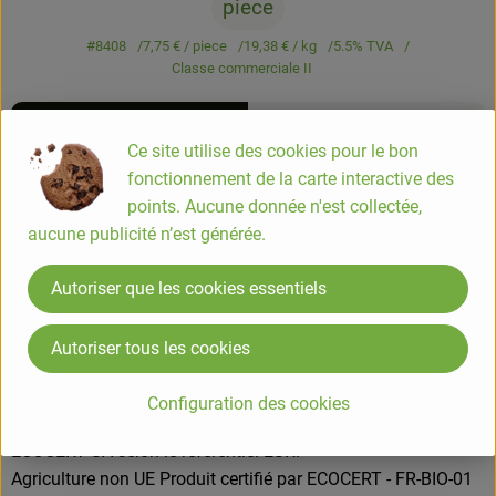
piece
#8408
7,75 €
/ piece
19,38 €
/ kg
5.5% TVA
Classe commerciale II
Info
Origine
Ce site utilise des cookies pour le bon
Info
fonctionnement de la carte interactive des
points. Aucune donnée n'est collectée,
aucune publicité n’est générée.
Cacao poudre 32% - 400g pour chocolat chaud
Autoriser que les cookies essentiels
COMPOSITION
sucre de canne blond* 67,9%, poudre de cacao*(1) 32%,
Autoriser tous les cookies
extrait de vanille*(1) 0,1%
* ingrédient agricole issu de l’agriculture biologique.
Configuration des cookies
(1) ingrédient issu du commerce équitable contrôlé par
ECOCERT SA selon le référentiel ESR.
Agriculture non UE Produit certifié par ECOCERT - FR-BIO-01