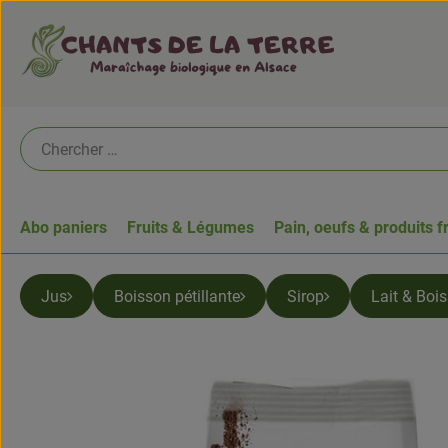
Abo paniers
Fruits & Légumes
Pain, oeufs & produits f
Jus
Boisson pétillante
Sirop
Lait & Boi