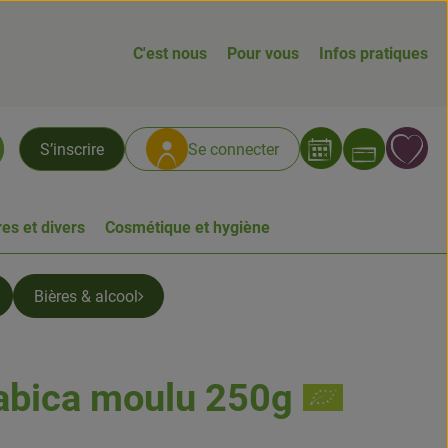
C'est nous
Pour vous
Infos pratiques
Ouvrir
L
S’inscrire
Se connecter
chercher
es et divers
Cosmétique et hygiène
Bières & alcool
abica moulu 250g