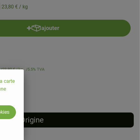
23,80 €
/ kg
ajouter
Ajouter le produit au panier
23,80 €
/ kg
5.5% TVA
a carte
une
okies
Origine