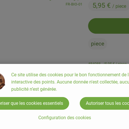
5,95 €
, Autorité de contrôle:
FR-BIO-01
/ piece
piece
#84088
5,95 €
/ piece
Ce site utilise des cookies pour le bon fonctionnement de l
interactive des points. Aucune donnée n'est collectée, auc
publicité n’est générée.
riser que les cookies essentiels
Autoriser tous les co
Configuration des cookies