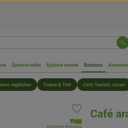
Re
rais
Epicerie salée
Epicerie sucrée
Boissons
Accessoir
ssons végétales
Tisane & Thé
Café, Yannoh, cacao
Café ar
Ajouter le produit aux favoris
, Association:
Agriculture Biologique