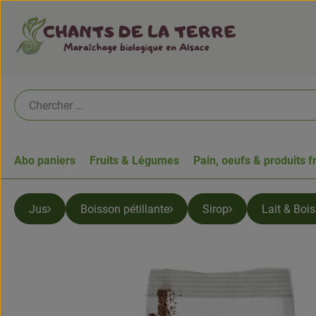
Abo paniers
Fruits & Légumes
Pain, oeufs & produits f
Jus
Boisson pétillante
Sirop
Lait & Boi