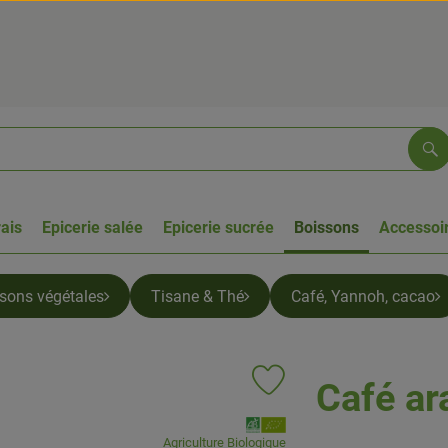
Re
rais
Epicerie salée
Epicerie sucrée
Boissons
Accessoir
ssons végétales
Tisane & Thé
Café, Yannoh, cacao
Café ar
Ajouter le produit aux favoris
, Association:
Agriculture Biologique