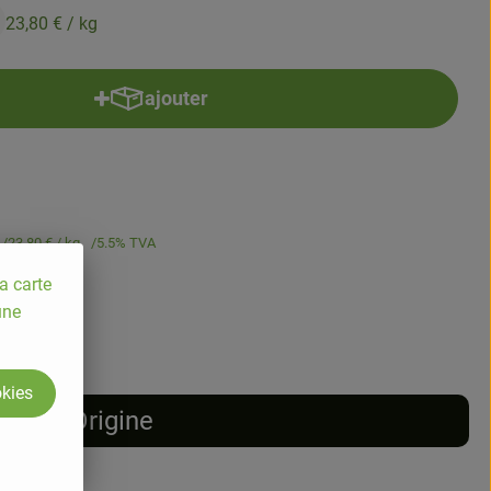
23,80 €
/ kg
ajouter
Ajouter le produit au panier
23,80 €
/ kg
5.5% TVA
a carte
une
okies
Origine