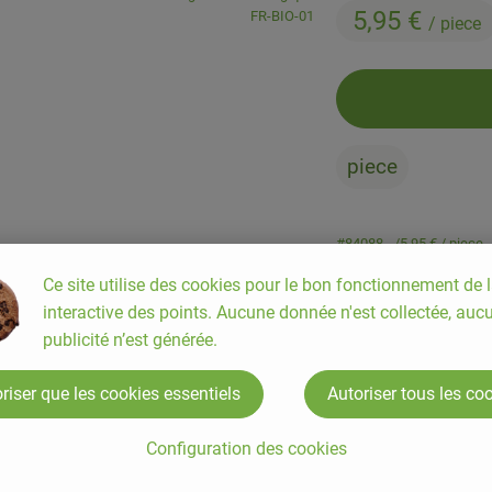
5,95 €
, Autorité de contrôle:
FR-BIO-01
/ piece
piece
#84088
5,95 €
/ piece
Ce site utilise des cookies pour le bon fonctionnement de l
interactive des points. Aucune donnée n'est collectée, auc
publicité n’est générée.
riser que les cookies essentiels
Autoriser tous les co
Configuration des cookies