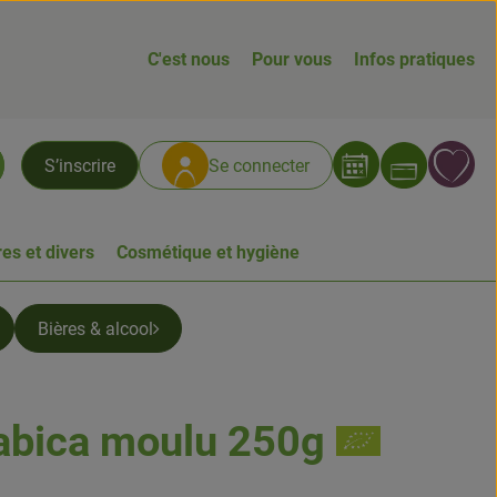
C'est nous
Pour vous
Infos pratiques
Ouvrir
L
S’inscrire
Se connecter
chercher
es et divers
Cosmétique et hygiène
Bières & alcool
abica moulu 250g