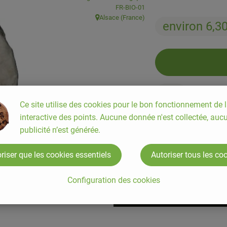
, Autorité de contrôle:
FR-BIO-01
Alsace (France)
, Origine:
environ 6,3
300g
Ce site utilise des cookies pour le bon fonctionnement de l
interactive des points. Aucune donnée n'est collectée, auc
publicité n’est générée.
#82043
environ 6,30 €
Prix indicatif,
Cet article 
riser que les cookies essentiels
Autoriser tous les co
Configuration des cookies