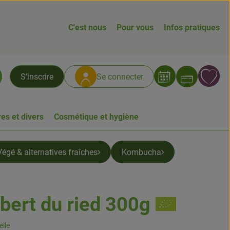
C'est nous
Pour vous
Infos pratiques
Ouvrir
L
S’inscrire
Se connecter
chercher
es et divers
Cosmétique et hygiène
Végé & alternatives fraîches
Kombucha
ert du ried 300g
lle