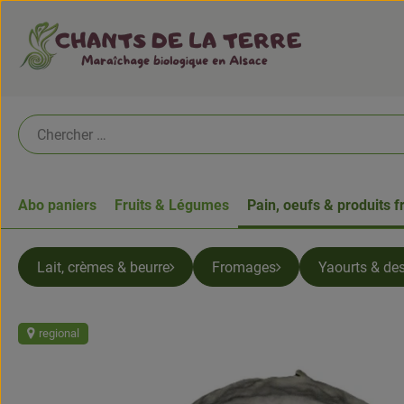
Abo paniers
Fruits & Légumes
Pain, oeufs & produits f
Lait, crèmes & beurre
Fromages
Yaourts & des
regional