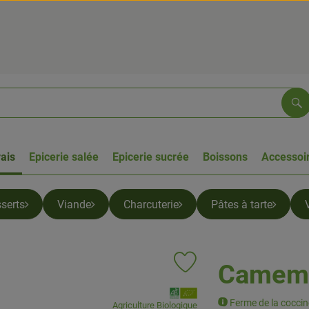
Re
rais
Epicerie salée
Epicerie sucrée
Boissons
Accessoir
serts
Viande
Charcuterie
Pâtes à tarte
Camemb
Ajouter le produit aux favoris
, Association:
Ferme de la coccine
Agriculture Biologique