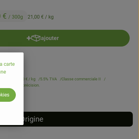
0 €
/ 300g
21,00 €
/ kg
ajouter
Ajouter le produit au panier
a carte
une
/ 300g
21,00 €
/ kg
5.5% TVA
Classe commerciale II
est pesé avec précision.
okies
Origine