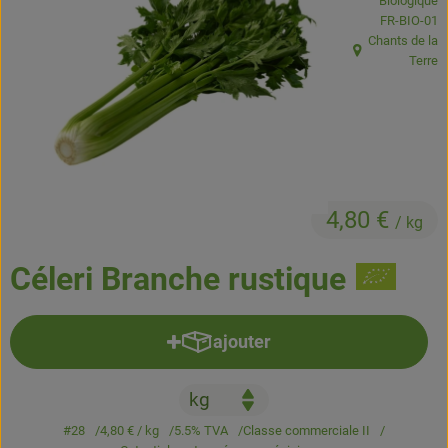
Biologique
Boissons
, Autorité de
FR-BIO-01
Chants de la
Accessoires et divers
, Origine:
Terre
Cosmétique et hygiène
C'est nous
Pour vous
4,80 €
/ kg
Infos pratiques
Céleri Branche rustique
ajouter
Ajouter le produit au panier
#28
4,80 €
/ kg
5.5% TVA
Classe commerciale II