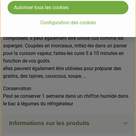
dégusté cru ou cuit. Il est peu calorique mais surtout riches
Autoriser tous les cookies
en vitamines et en nutriments, faisant de lui un allié pour
votre vitalité.
Configuration des cookies
Epluchez les vivaces à l'économe et utilisez selon la recette.
Coupée crue, elle s'intègre dans de nombreuses salades
composées. Il peut également être utilisé cuit comme les
asperges. Coupées en morceaux, mttez-les dans un panier
pour la cuisson vapeur, faites-les cuire 5 à 10 minutes en
fonction de vos goûts.
elles peuvent également être utilisées pour préparer des
gratins, des tajines, couscous, soupe, ...
Conservation
Peut se conserver 1 semaine dans un chiffon humide dans
le bac à légumes du réfrigérateur
Informations sur les produits