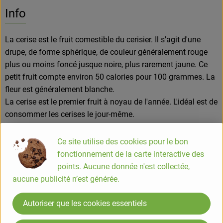
Info
La cerise est le fruit comestible du cerisier. Il s'agit d'une
drupe, de forme sphérique, de couleur généralement rouge
plus ou moins foncé jusque noire, plus rarement jaune. Ce
petit fruit compte environ 50 calories pour 100 grammes. La
fleur est généralement blanche.
La cerise est le premier fruit à noyau de l'année. L'idéal est de
consommer les cerises le jour-même.
Ce site utilise des cookies pour le bon
Utilisation
fonctionnement de la carte interactive des
our préparer vos cerises, rien de plus simple ! Il suffit de les
points. Aucune donnée n'est collectée,
passer sous l’eau et de les sécher avec un papier absorbant.
aucune publicité n’est générée.
Pour les dénoyauter sans dénoyauteur, comptez environ 10
minutes pour 250 grammes de fruits.
Autoriser que les cookies essentiels
A la casserole : 8 à 10 minutes à la casserole pour un coulis.