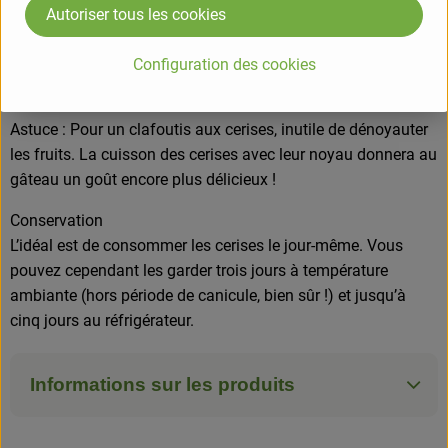
Vous souhaitez réaliser une compote ?
Autoriser tous les cookies
Pour éviter que les cerises rendent trop d’eau à la cuisson,
dénoyautez-les, sucrez-les et laissez-les mariner environ une
Configuration des cookies
heure avant de les mettre à cuire.
Astuce : Pour un clafoutis aux cerises, inutile de dénoyauter
les fruits. La cuisson des cerises avec leur noyau donnera au
gâteau un goût encore plus délicieux !
Conservation
L’idéal est de consommer les cerises le jour-même. Vous
pouvez cependant les garder trois jours à température
ambiante (hors période de canicule, bien sûr !) et jusqu’à
cinq jours au réfrigérateur.
Informations sur les produits