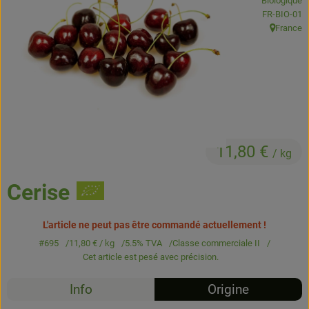
Biologique
Boissons
, Autorité de
FR-BIO-01
France
, Origine:
Accessoires et divers
Cosmétique et hygiène
C'est nous
Pour vous
11,80 €
/ kg
Infos pratiques
Cerise
L'article ne peut pas être commandé actuellement !
#695
11,80 €
/ kg
5.5% TVA
Classe commerciale II
Cet article est pesé avec précision.
Info
Origine