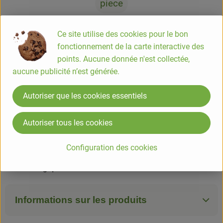
piece
#82104
7,30 €
/ piece
33,18 €
/ kg
5.5% TVA
Ce site utilise des cookies pour le bon
Info
Origine
fonctionnement de la carte interactive des
points. Aucune donnée n'est collectée,
Info
aucune publicité n’est générée.
Autoriser que les cookies essentiels
COMPOSITION
Viande de porc (97% - origine France), sel de mer,
Autoriser tous les cookies
*dextrose de maïs, *poivre noir, *extrait de fruit,
*muscade, *ail, *poivre blanc, ferment. Boyau naturel
Configuration des cookies
de mouton. (*) Ingrédients issus de l'Agriculture
Biologique
Informations sur les produits