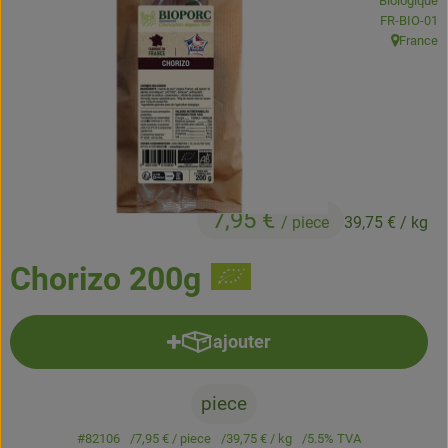
Biologique
Boissons
, Autorité de
FR-BIO-01
France
, Origine:
Accessoires et divers
Cosmétique et hygiène
C'est nous
Pour vous
7,95 €
/ piece
39,75 €
/ kg
Infos pratiques
Chorizo 200g
ajouter
Ajouter le produit au panier
piece
#82106
7,95 €
/ piece
39,75 €
/ kg
5.5% TVA