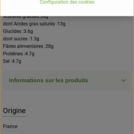
Valeurs nutritionnelles pour 100g
Configuration des cookies
Energie :1813kj/437kcal
Matières grasses:38g
dont Acides gras saturés :13g
Glucides :3.6g
dont sucres :1.3g
Fibres alimentaires :28g
Protéines :4.7g
Sel :4.7g
Informations sur les produits
Origine
France