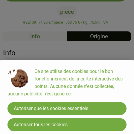
piece
#82108
4,30 €
/ piece
53,75 €
/ kg
5.5% TVA
Info
Origine
Info
L'élevage des porc est situé dans la région de "El Bardalejo" à
Ce site utilise des cookies pour le bon
1200m au dessus du niveau de la mer. Toutes les
fonctionnement de la carte interactive des
charcuteries de bio-verde sont sans sel nitrité.
points. Aucune donnée n'est collectée,
aucune publicité n’est générée.
Utilisation
Autoriser que les cookies essentiels
Sortir le Chorizo du réfrigérateur 10 min avant de le
consommer, c'est à température ambiante que
Autoriser tous les cookies
ses arômes se dévoileront le plus. À déguster à l'apéritif, sur
du pain frais ou pour accomoder vos plats.