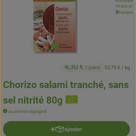
Biologique
Boissons
, Autorité de
FR-BIO-01
Espagne
, Origine:
Accessoires et divers
Cosmétique et hygiène
C'est nous
Pour vous
4,30 €
/ piece
53,75 €
/ kg
Infos pratiques
Chorizo salami tranché, sans
sel nitrité 80g
au poivron espagnol
ajouter
Ajouter le produit au panier