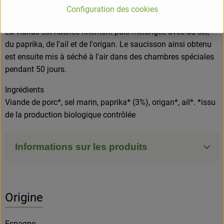
Configuration des cookies
Fabrication
La viande est hachée finement puis mélangée avec du sel,
du paprika, de l'ail et de l'origan. Le saucisson ainsi obtenu
est ensuite mis à séché à l'air dans des chambres spéciales
pendant 50 jours.
Ingrédients
Viande de porc*, sel marin, paprika* (3%), origan*, ail*. *issu
de la production biologique contrôlée
Informations sur les produits
Origine
Espagne