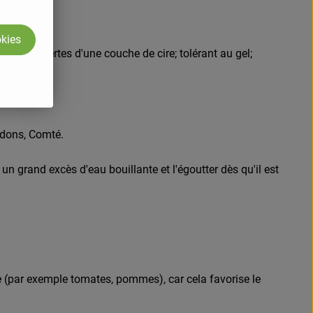
okies
les recouvertes d'une couche de cire; tolérant au gel;
ardons, Comté.
n grand excès d'eau bouillante et l'égoutter dès qu'il est
e (par exemple tomates, pommes), car cela favorise le