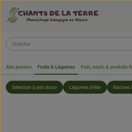
Abo paniers
Fruits & Légumes
Pain, oeufs & produits f
Sélection à prix doux
Légumes d'été
Racines 