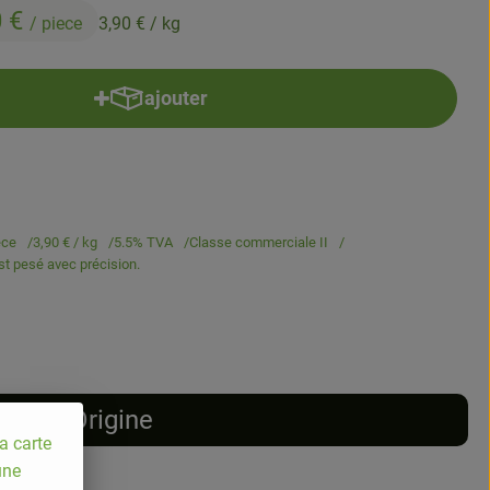
0 €
/ piece
3,90 €
/ kg
ajouter
Ajouter le produit au panier
ece
3,90 €
/ kg
5.5% TVA
Classe commerciale II
est pesé avec précision.
Origine
a carte
une