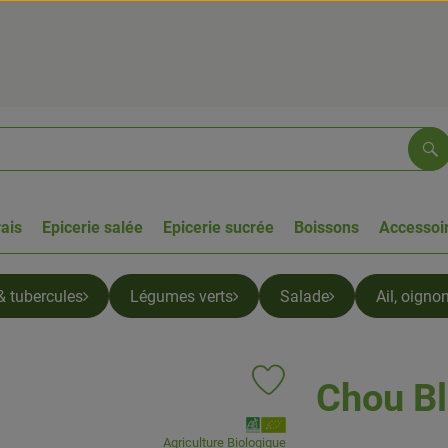
Re
rais
Epicerie salée
Epicerie sucrée
Boissons
Accessoir
& tubercules
Légumes verts
Salade
Ail, oigno
Chou B
Ajouter le produit aux favoris
, Association:
Agriculture Biologique