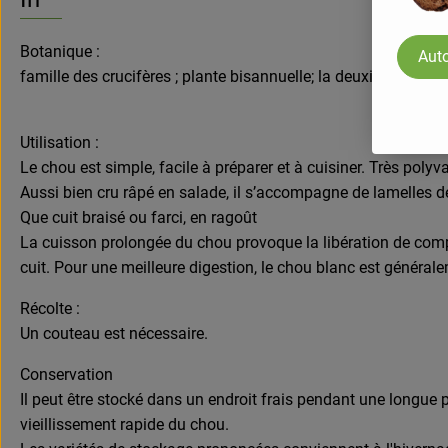
Botanique :
Auto
famille des crucifères ; plante bisannuelle; la deuxième année
Utilisation :
Le chou est simple, facile à préparer et à cuisiner. Très polyva
Aussi bien cru râpé en salade, il s’accompagne de lamelles de 
Que cuit braisé ou farci, en ragoût
La cuisson prolongée du chou provoque la libération de compos
cuit. Pour une meilleure digestion, le chou blanc est général
Récolte :
Un couteau est nécessaire.
Conservation
Il peut être stocké dans un endroit frais pendant une longue
vieillissement rapide du chou.