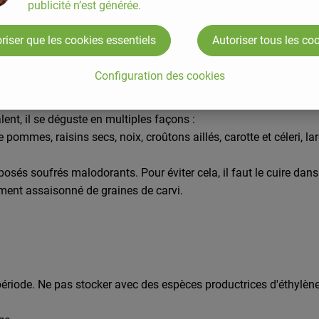
publicité n’est générée.
riser que les cookies essentiels
Autoriser tous les co
, inflorescence à petites fleurs jaunes ; forme des gousses; Feuil
Configuration des cookies
lent, il se déguste en multiples façons :
pommes, raisins secs, noix, croûtons aillés, carotte et céleri, l
és soufrés malodorants. Pour éviter cela, il faut le cuire dans u
ement assaisonné de graines de carvi.
 période. Ne pas stocker avec des espèces productrices d'éthylèn