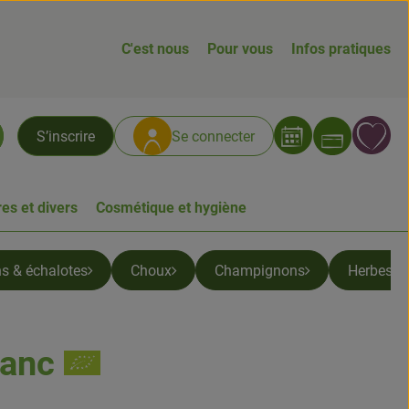
C'est nous
Pour vous
Infos pratiques
Ouvrir
L
S’inscrire
Se connecter
chercher
es et divers
Cosmétique et hygiène
ns & échalotes
Choux
Champignons
Herbes &
lanc