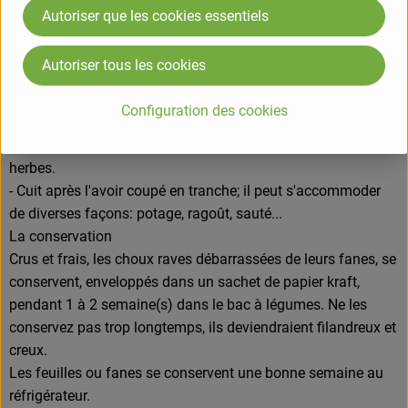
Autoriser que les cookies essentiels
- Crus vous pouvez les dégustez en salade, une fois râpés
par exemple et mélangés à d'autres légumes (Salade de
Autoriser tous les cookies
carottes et chou rave / Salade de chou rave râpé, fèves et
graines germées de cresson)
Configuration des cookies
- Crus, tout simplement tranchés que vous dégusterez avec
une trempette de légumes à base de fromage frais aux
herbes.
- Cuit après l'avoir coupé en tranche; il peut s'accommoder
de diverses façons: potage, ragoût, sauté...
La conservation
Crus et frais, les choux raves débarrassées de leurs fanes, se
conservent, enveloppés dans un sachet de papier kraft,
pendant 1 à 2 semaine(s) dans le bac à légumes. Ne les
conservez pas trop longtemps, ils deviendraient filandreux et
creux.
Les feuilles ou fanes se conservent une bonne semaine au
réfrigérateur.