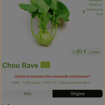
Biologique
Boissons
, Autorité de
FR-BIO-01
Chants de la
Accessoires et divers
, Origine:
Terre
Cosmétique et hygiène
C'est nous
Pour vous
1,80 €
/ piece
Infos pratiques
Chou Rave
L'article ne peut pas être commandé actuellement !
#340
1,80 €
/ piece
5.5% TVA
Classe commerciale II
Info
Origine