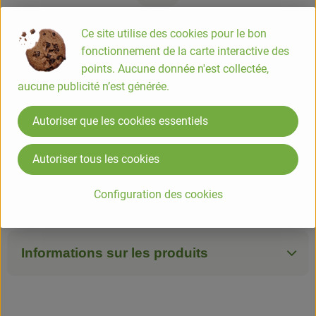
#7899
3,95 €
/ piece
19,75 €
/ kg
5.5% TVA
Ce site utilise des cookies pour le bon
Info
Origine
fonctionnement de la carte interactive des
points. Aucune donnée n'est collectée,
Info
aucune publicité n’est générée.
Autoriser que les cookies essentiels
Chouchou : arachides pralinées au miel
Autoriser tous les cookies
COMPOSITION
Arachides*, sucre roux de canne**, miel*. * Bio certifié par
Configuration des cookies
FR-BIO-10. ** Bio et issu du commerce équitable.
Informations sur les produits