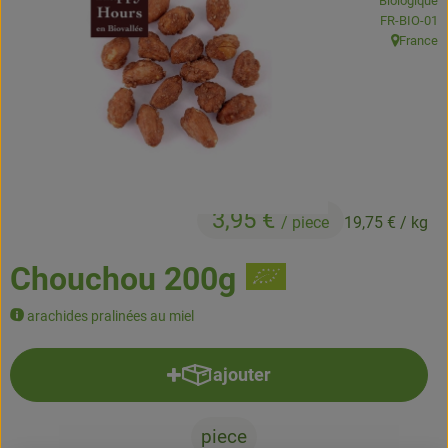
Biologique
Boissons
, Autorité de
FR-BIO-01
France
, Origine:
Accessoires et divers
Cosmétique et hygiène
C'est nous
Pour vous
3,95 €
/ piece
19,75 €
/ kg
Infos pratiques
Chouchou 200g
arachides pralinées au miel
ajouter
Ajouter le produit au panier
piece