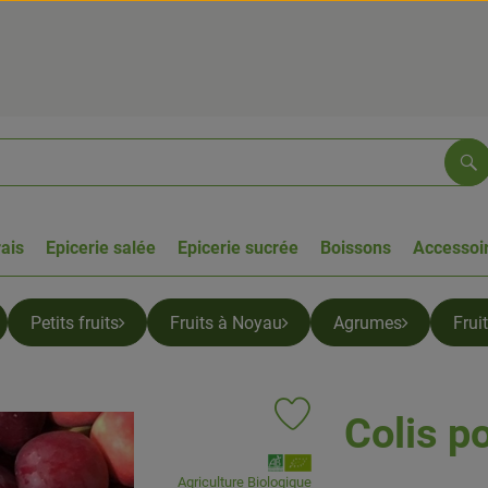
Re
rais
Epicerie salée
Epicerie sucrée
Boissons
Accessoir
Petits fruits
Fruits à Noyau
Agrumes
Frui
Colis p
Ajouter le produit aux favoris
, Association:
Agriculture Biologique