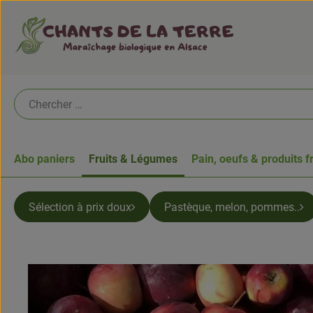
Abo paniers
Fruits & Légumes
Pain, oeufs & produits f
Sélection à prix doux
Pastèque, melon, pommes..