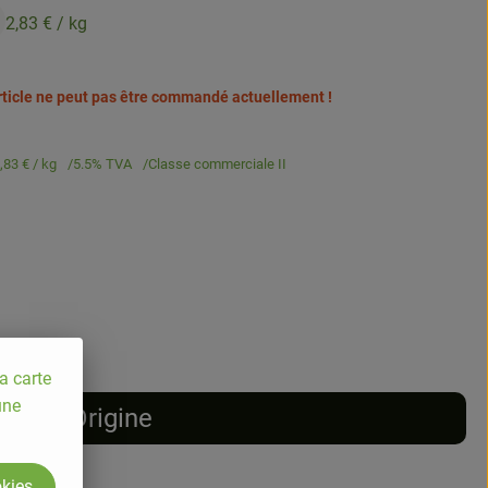
2,83 €
/ kg
article ne peut pas être commandé actuellement !
,83 €
/ kg
5.5% TVA
Classe commerciale II
a carte
une
Origine
okies