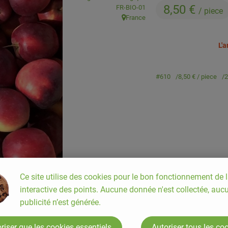
8,50 €
, Autorité de contrôle:
FR-BIO-01
/ piece
France
, Origine:
L'
#610
8,50 €
/ piece
2
Ce site utilise des cookies pour le bon fonctionnement de l
interactive des points. Aucune donnée n'est collectée, auc
publicité n’est générée.
riser que les cookies essentiels
Autoriser tous les co