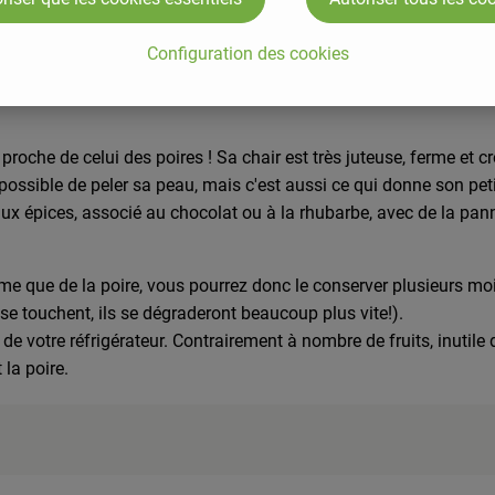
Configuration des cookies
érivés de l'espèce sauvage Pyrus pyrifolia ,. Nashi est parfois é
che de celui des poires ! Sa chair est très juteuse, ferme et cr
ible de peler sa peau, mais c'est aussi ce qui donne son petit go
x épices, associé au chocolat ou à la rhubarbe, avec de la pan
me que de la poire, vous pourrez donc le conserver plusieurs moi
 se touchent, ils se dégraderont beaucoup plus vite!).
votre réfrigérateur. Contrairement à nombre de fruits, inutile de
 la poire.