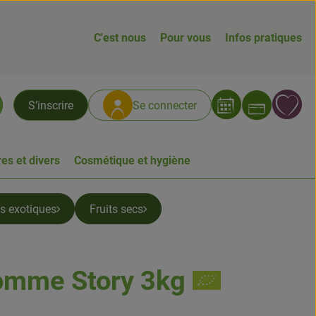
C'est nous
Pour vous
Infos pratiques
Ouvrir
L
S’inscrire
Se connecter
chercher
es et divers
Cosmétique et hygiène
ts exotiques
Fruits secs
omme Story 3kg