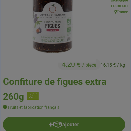
Biologique
Boissons
, Autorité de
FR-BIO-01
France
, Origine:
Accessoires et divers
Cosmétique et hygiène
C'est nous
Pour vous
4,20 €
/ piece
16,15 €
/ kg
Infos pratiques
Confiture de figues extra
260g
Fruits et fabrication français
ajouter
Ajouter le produit au panier