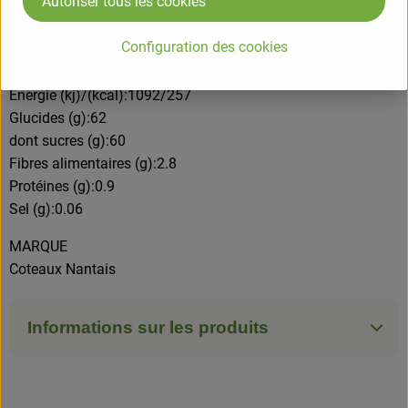
Autoriser tous les cookies
figues*, sucre de canne*, jus de citrons concentré* *issus de
l'agriculture biologiquee
Configuration des cookies
VALEURS NUTRITIONNELLES POUR 100GR
Energie (kj)/(kcal):1092/257
Glucides (g):62
dont sucres (g):60
Fibres alimentaires (g):2.8
Protéines (g):0.9
Sel (g):0.06
MARQUE
Coteaux Nantais
Informations sur les produits