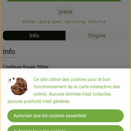
piece
#83235
4,20 €
/ piece
16,15 €
/ kg
5.5% TVA
Info
Origine
Info
Confiture figues 260gr
Ce site utilise des cookies pour le bon
Une confiture de figues savoureuse avec quelques morceaux
fonctionnement de la carte interactive des
qui restituent à merveille le goût de la figue fraîche et mûre,
points. Aucune donnée n'est collectée,
aux petits grains subtils et croquants. Délicieuse sur une
aucune publicité n’est générée.
tartine de pain d'épice pour accompagner foie gras et
fromages.
Autoriser que les cookies essentiels
COMPOSITION