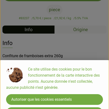
piece
#83237
5,70 €
/ piece
21,92 €
/ kg
5.5% TVA
Info
Origine
Info
Confiture de framboises extra 260g
Ce site utilise des cookies pour le bon
Une confiture très parfumée, à la texture généreuse, ni trop
fonctionnement de la carte interactive des
sucrée, ni trop acidulée. Elle est l'alliée idéale pour démarrer
points. Aucune donnée n'est collectée,
la journée. En tartine, découvrez toute l'authenticité de ce
aucune publicité n’est générée.
fruit gourmand et incontournable.
Autoriser que les cookies essentiels
COMPOSITION
framboises*, sucre de canne*, jus de citrons concentré*