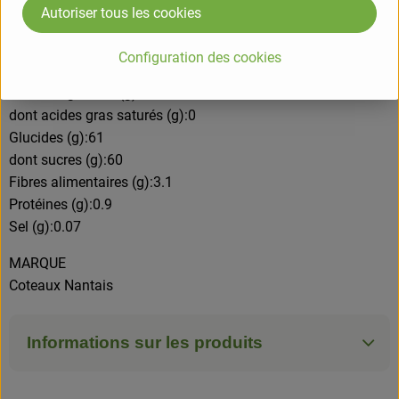
*issus de l'agriculture biologiquee
Autoriser tous les cookies
VALEURS NUTRITIONNELLES POUR 100GR
Configuration des cookies
Energie (kj)/(kcal):1099/259
Matières grasses (g):0.6
dont acides gras saturés (g):0
Glucides (g):61
dont sucres (g):60
Fibres alimentaires (g):3.1
Protéines (g):0.9
Sel (g):0.07
MARQUE
Coteaux Nantais
Informations sur les produits