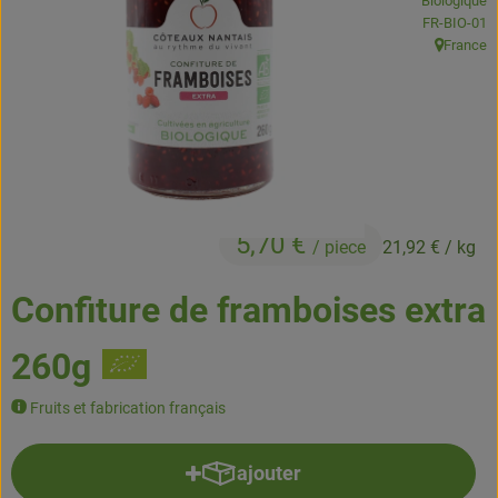
Biologique
Boissons
, Autorité de
FR-BIO-01
France
, Origine:
Accessoires et divers
Cosmétique et hygiène
C'est nous
Pour vous
5,70 €
/ piece
21,92 €
/ kg
Infos pratiques
Confiture de framboises extra
260g
Fruits et fabrication français
ajouter
Ajouter le produit au panier