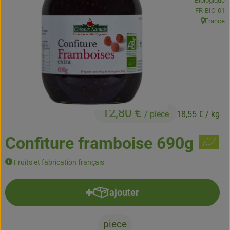
Biologique
Boissons
, Autorité de
FR-BIO-01
France
, Origine:
Accessoires et divers
Cosmétique et hygiène
C'est nous
Pour vous
12,80 €
/ piece
18,55 €
/ kg
Infos pratiques
Confiture framboise 690g
Fruits et fabrication français
ajouter
Ajouter le produit au panier
piece