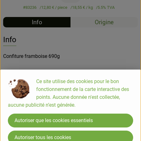
#83236
12,80 €
/ piece
18,55 €
/ kg
5.5% TVA
Info
Origine
Info
Confiture framboise 690g
Une confiture très parfumée, à la texture généreuse, ni trop
Ce site utilise des cookies pour le bon
sucrée, ni trop acidulée. Elle est l'alliée idéale pour démarrer
fonctionnement de la carte interactive des
la journée. En tartine, découvrez toute l'authenticité de ce
points. Aucune donnée n'est collectée,
fruit gourmand et incontournable.
aucune publicité n’est générée.
COMPOSITION
Autoriser que les cookies essentiels
framboises*, sucre de canne*, jus de citrons concentré*
*issus de l'agriculture biologiquee
Autoriser tous les cookies