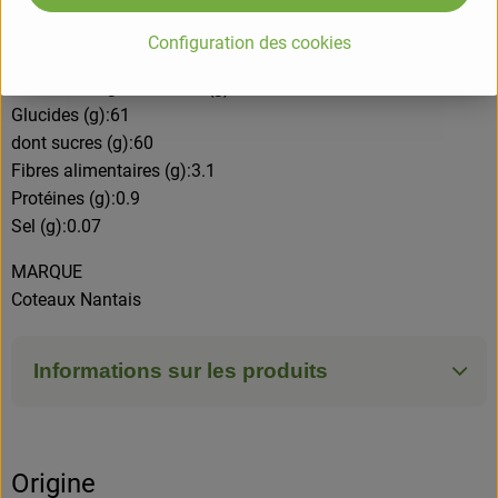
VALEURS NUTRITIONNELLES POUR 100GR
Energie (kj)/(kcal):1099/259
Configuration des cookies
Matières grasses (g):0.6
dont acides gras saturés (g):0
Glucides (g):61
dont sucres (g):60
Fibres alimentaires (g):3.1
Protéines (g):0.9
Sel (g):0.07
MARQUE
Coteaux Nantais
Informations sur les produits
Origine