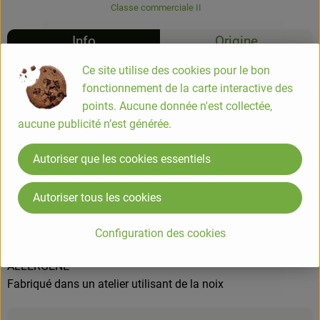
Classe commerciale II
Info
Origine
Ce site utilise des cookies pour le bon
Info
fonctionnement de la carte interactive des
points. Aucune donnée n'est collectée,
Concoctée avec de beaux marrons du Sud-Ouest, notre
aucune publicité n’est générée.
crème de marrons traditionnelle plaira aux palais les plus
exigeants grâce à sa texture onctueuse.
Autoriser que les cookies essentiels
Autoriser tous les cookies
COMPOSITION
Purée de marron (marron 55%,eau) - Sucre de canne blond
Configuration des cookies
45% issus de l'agriculture biologique.
ALLERGENE
Fabriqué dans un atelier utilisant de la noix