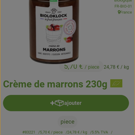
Biologique
Boissons
, Autorité de
FR-BIO-01
France
, Origine:
Accessoires et divers
Cosmétique et hygiène
C'est nous
Pour vous
5,70 €
/ piece
24,78 €
/ kg
Infos pratiques
Crème de marrons 230g
ajouter
Ajouter le produit au panier
piece
#83221
5,70 €
/ piece
24,78 €
/ kg
5.5% TVA