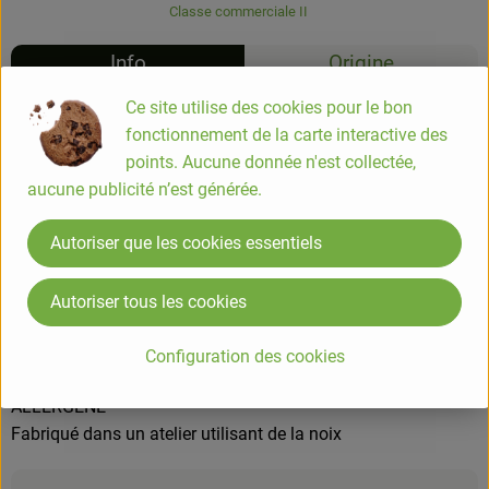
Classe commerciale II
Info
Origine
Ce site utilise des cookies pour le bon
Info
fonctionnement de la carte interactive des
points. Aucune donnée n'est collectée,
Concoctée avec de beaux marrons du Sud-Ouest, notre
aucune publicité n’est générée.
crème de marrons traditionnelle plaira aux palais les plus
exigeants grâce à sa texture onctueuse.
Autoriser que les cookies essentiels
Autoriser tous les cookies
COMPOSITION
Purée de marron (marron 55%,eau) - Sucre de canne blond
Configuration des cookies
45% issus de l'agriculture biologique.
ALLERGENE
Fabriqué dans un atelier utilisant de la noix