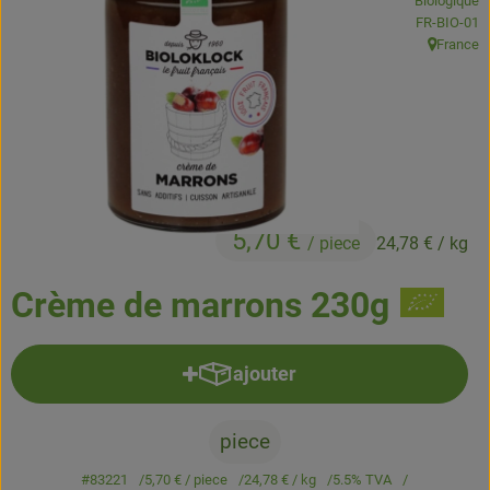
Biologique
Boissons
, Autorité de
FR-BIO-01
France
, Origine:
Accessoires et divers
Cosmétique et hygiène
C'est nous
Pour vous
5,70 €
/ piece
24,78 €
/ kg
Infos pratiques
Crème de marrons 230g
ajouter
Ajouter le produit au panier
piece
#83221
5,70 €
/ piece
24,78 €
/ kg
5.5% TVA