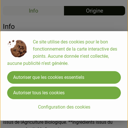
Info
Origine
Info
Croissant x6 - 240gr
Ce site utilise des cookies pour le bon
fonctionnement de la carte interactive des
points. Aucune donnée n'est collectée,
Des croissants pur beurre avec une recette feuilletée, des
aucune publicité n’est générée.
emballages individuels pratiques pour emporter partout.
Autoriser que les cookies essentiels
COMPOSITION
Farine de BLÉ*/** 47%, BEURRE* 21.5%, eau, sucre de canne
Autoriser tous les cookies
roux*, levain* (eau, farines de BLE*/** 2.1% et de SEIGLE*,
levures), UFS entiers*/** 4.7%, poudre de LAIT écrémé*,
Configuration des cookies
GLUTEN DE BLÉ*, levure, sel, arôme naturel de vanille*
(contient alcool*). Traces éventuelles de soja. *Ingrédients
issus de lAgriculture Biologique. **Ingrédients issus du