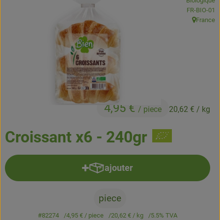
Biologique
Boissons
, Autorité de
FR-BIO-01
France
, Origine:
Accessoires et divers
Cosmétique et hygiène
C'est nous
Pour vous
4,95 €
/ piece
20,62 €
/ kg
Infos pratiques
Croissant x6 - 240gr
ajouter
Ajouter le produit au panier
piece
#82274
4,95 €
/ piece
20,62 €
/ kg
5.5% TVA