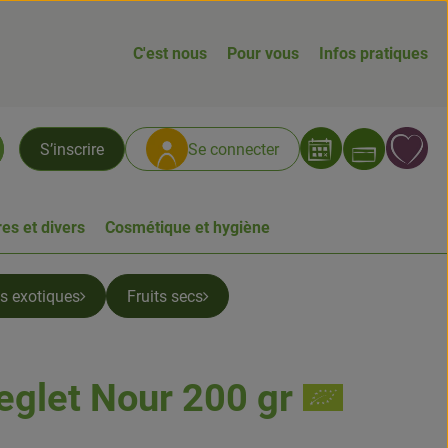
C'est nous
Pour vous
Infos pratiques
Ouvrir
L
S’inscrire
Se connecter
chercher
es et divers
Cosmétique et hygiène
ts exotiques
Fruits secs
eglet Nour 200 gr