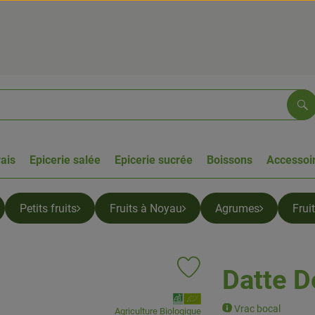
Re
rais
Epicerie salée
Epicerie sucrée
Boissons
Accessoir
Petits fruits
Fruits à Noyau
Agrumes
Frui
Datte D
Ajouter le produit aux favoris
, Association:
Vrac bocal
Agriculture Biologique