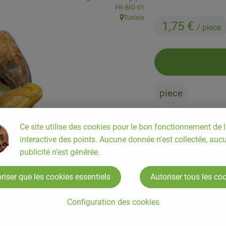
, Autorité de contrôle:
FR-BIO-01
Tunisie
, Origine:
1,75 €
/ piece
piece
Ce site utilise des cookies pour le bon fonctionnement de l
#761
1,75 €
/ piece
8
interactive des points. Aucune donnée n'est collectée, auc
publicité n’est générée.
riser que les cookies essentiels
Autoriser tous les co
Configuration des cookies