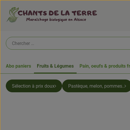
Abo paniers
Fruits & Légumes
Pain, oeufs & produits f
Sélection à prix doux
Pastèque, melon, pommes..