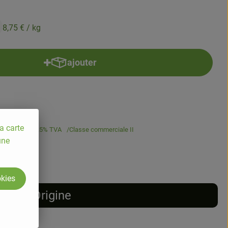
8,75 €
/ kg
ajouter
Ajouter le produit au panier
a carte
,75 €
/ kg
5.5% TVA
Classe commerciale II
une
okies
Origine