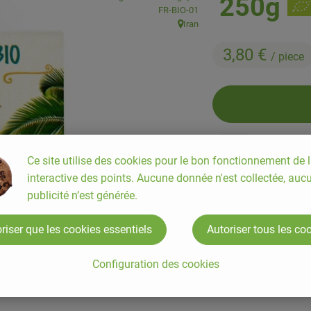
250g
, Autorité de contrôle:
FR-BIO-01
Iran
, Origine:
3,80 €
/ piece
piece
Ce site utilise des cookies pour le bon fonctionnement de l
interactive des points. Aucune donnée n'est collectée, auc
publicité n’est générée.
#76
3,80 €
/ piece
15
riser que les cookies essentiels
Autoriser tous les co
Configuration des cookies