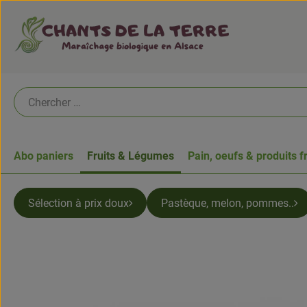
Abo paniers
Fruits & Légumes
Pain, oeufs & produits f
Sélection à prix doux
Pastèque, melon, pommes..