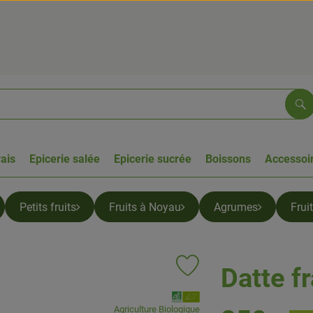
Re
rais
Epicerie salée
Epicerie sucrée
Boissons
Accessoir
Petits fruits
Fruits à Noyau
Agrumes
Frui
Datte f
Ajouter le produit aux favoris
, Association:
Agriculture Biologique