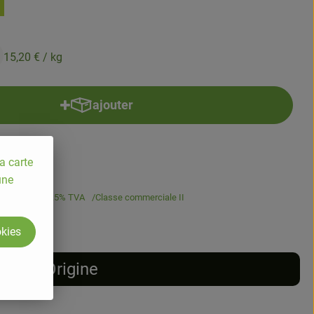
15,20 €
/ kg
ajouter
Ajouter le produit au panier
a carte
une
,20 €
/ kg
5.5% TVA
Classe commerciale II
okies
Origine