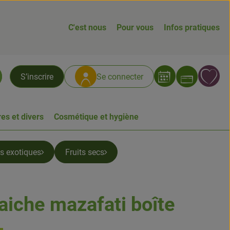
C'est nous
Pour vous
Infos pratiques
Ouvrir
L
S’inscrire
Se connecter
chercher
es et divers
Cosmétique et hygiène
ts exotiques
Fruits secs
raiche mazafati boîte