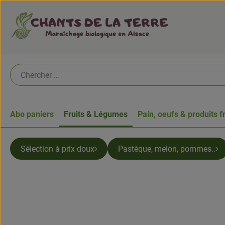
Abo paniers
Fruits & Légumes
Pain, oeufs & produits f
Sélection à prix doux
Pastèque, melon, pommes..