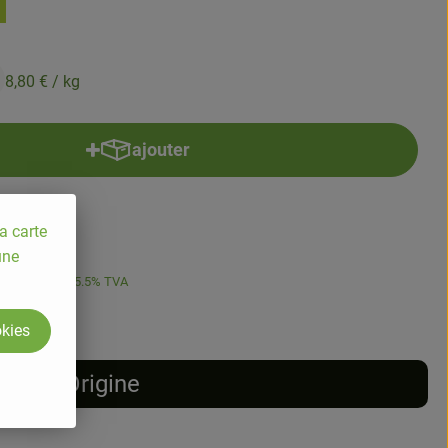
8,80 €
/ kg
ajouter
Ajouter le produit au panier
a carte
une
8,80 €
/ kg
5.5% TVA
okies
Origine