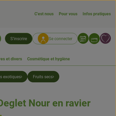
C'est nous
Pour vous
Infos pratiques
Ouvrir
L
S’inscrire
Se connecter
chercher
es et divers
Cosmétique et hygiène
ts exotiques
Fruits secs
Deglet Nour en ravier