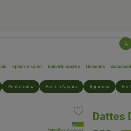
Re
rais
Epicerie salée
Epicerie sucrée
Boissons
Accessoir
Petits fruits
Fruits à Noyau
Agrumes
Frui
Dattes 
Ajouter le produit aux favoris
, Association:
Agriculture Biologique