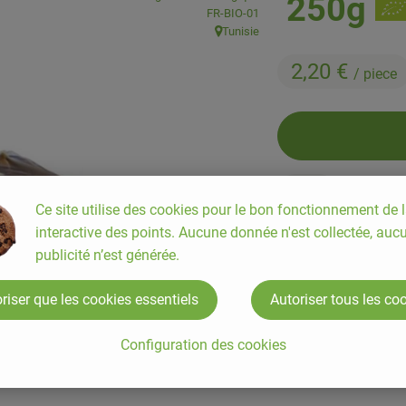
250g
, Autorité de contrôle:
FR-BIO-01
Tunisie
, Origine:
2,20 €
/ piece
piece
Ce site utilise des cookies pour le bon fonctionnement de l
interactive des points. Aucune donnée n'est collectée, auc
publicité n’est générée.
#7622
2,20 €
/ piece
riser que les cookies essentiels
Autoriser tous les co
Configuration des cookies