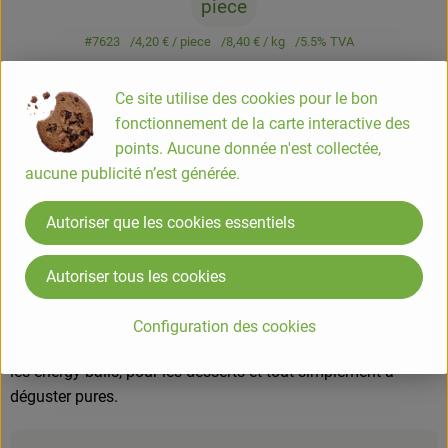
piece
#7623
4,20 €
/ piece
8,40 €
/ kg
5.5% TVA
Info
Origine
Ce site utilise des cookies pour le bon
fonctionnement de la carte interactive des
Info
points. Aucune donnée n'est collectée,
aucune publicité n’est générée.
Les dattes « Deglet Nour » sont considérées comme les
reines des dattes. Les fruits dorés à ambrés ont une pulpe
Autoriser que les cookies essentiels
très juteuse et ferme. Ils ont un délicieux goût fruité avec un
léger parfum de miel et de caramel. Les dattes proviennent
Autoriser tous les cookies
du commerce équitable et sont fournies par notre partenaire
HAND IN HAND en Tunisie. Les fruits sucrés et parfumés
Configuration des cookies
sont un délice. Idéales pour la pâtisserie, les petits-fours ou
les energy balls, pour les desserts et tout simplement à
déguster pures.