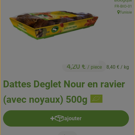
Biologique
Boissons
, Autorité de
FR-BIO-01
Tunisie
, Origine:
Accessoires et divers
Cosmétique et hygiène
C'est nous
Pour vous
4,20 €
/ piece
8,40 €
/ kg
Infos pratiques
Dattes Deglet Nour en ravier
(avec noyaux) 500g
ajouter
Ajouter le produit au panier