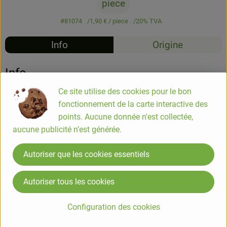
piece
#81074
1,90 €
/ piece
20% TVA
Info
Origine
Info
Ce site utilise des cookies pour le bon
Dentifrice en poudre menthol 40g
fonctionnement de la carte interactive des
points. Aucune donnée n'est collectée,
aucune publicité n’est générée.
COMPOSITION
Calcium carbonate, bentonite, xylitol, maltodextrin**, sodium
Autoriser que les cookies essentiels
coco-sulfate, citric acid, xanthan gum, menthol*.
* Ingrédient issu de l'agriculture biologique ** Transformé à
Autoriser tous les cookies
partir d'ingrédients biologiques.
. 100 % du total des ingrédients est d'origine naturelle
Configuration des cookies
. 11 % du total des ingrédients sont issus de l'agriculture