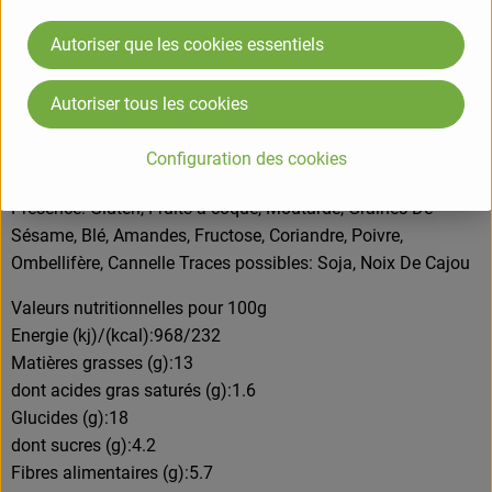
de pois chiche*, potiron (Hokkaido)* (11%), riz complet*,
Autoriser que les cookies essentiels
couscous* (blé dur*) (5%), flocons de pommes de terre*,
graines de sésame* (4%), amandes* (4%), sel, raisins secs*,
Autoriser tous les cookies
épices* (contient la moutarde*), huile de tournesol* *issus de
l'agriculture biologique
Configuration des cookies
ALLERGENE
Présence: Gluten, Fruits à coque, Moutarde, Graines De
Sésame, Blé, Amandes, Fructose, Coriandre, Poivre,
Ombellifère, Cannelle Traces possibles: Soja, Noix De Cajou
Valeurs nutritionnelles pour 100g
Energie (kj)/(kcal):968/232
Matières grasses (g):13
dont acides gras saturés (g):1.6
Glucides (g):18
dont sucres (g):4.2
Fibres alimentaires (g):5.7