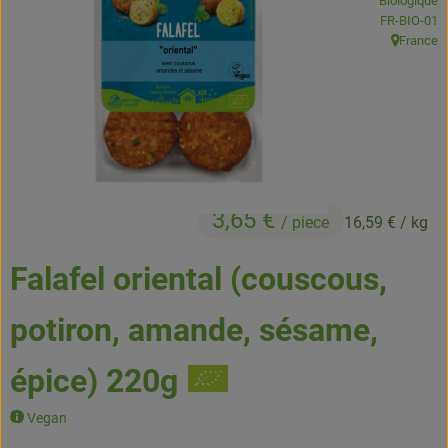
Biologique
Boissons
, Autorité de
FR-BIO-01
France
, Origine:
Accessoires et divers
Cosmétique et hygiène
C'est nous
Pour vous
3,65 €
/ piece
16,59 €
/ kg
Infos pratiques
Falafel oriental (couscous,
potiron, amande, sésame,
épice) 220g
Vegan