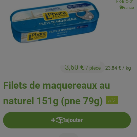
, Autorité de
FR-BIO-01
Boissons
France
, Origine:
Accessoires et divers
Cosmétique et hygiène
C'est nous
Pour vous
3,60 €
/ piece
23,84 €
/ kg
Infos pratiques
Filets de maquereaux au
naturel 151g (pne 79g)
ajouter
Ajouter le produit au panier