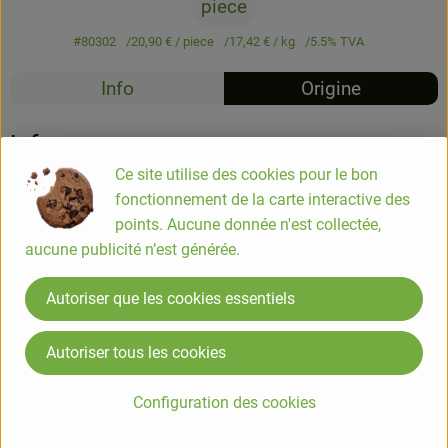
piece
#80302
20,90 €
/ piece
17,42 €
/ kg
5.5% TVA
Info
Origine
Info
Ce site utilise des cookies pour le bon
COMPOSITION
fonctionnement de la carte interactive des
TOFU* 92% (fèves de soja* 55%, eau, coagulants : chlorure
points. Aucune donnée n'est collectée,
de magnésium, sulfate de calcium), huile de tournesol*,
aucune publicité n’est générée.
bouillon de légumes*
(sel de mer, extrait de levure*, huile de tournesol*, poireau*,
Autoriser que les cookies essentiels
carottes*, céleri*, macis*, noix de muscade*, persil*),
jus de citron concentré*.
Autoriser tous les cookies
produits issus de l'agriculture biologique
Configuration des cookies