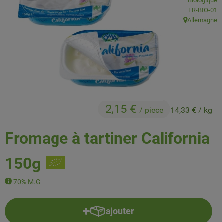
Biologique
Boissons
, Autorité de
FR-BIO-01
Allemagne
, Origine:
Accessoires et divers
Cosmétique et hygiène
C'est nous
Pour vous
2,15 €
/ piece
14,33 €
/ kg
Infos pratiques
Fromage à tartiner California
150g
70% M.G
ajouter
Ajouter le produit au panier