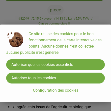
piece
#82049
2,15 €
/ piece
14,33 €
/ kg
5.5% TVA
Classe commerciale II
Ce site utilise des cookies pour le bon
Info
Origine
fonctionnement de la carte interactive des
points. Aucune donnée n'est collectée,
Info
aucune publicité n’est générée.
Fromage à tartiner California 150g
Autoriser que les cookies essentiels
Autoriser tous les cookies
COMPOSITION
LAIT DE VACHE *, sel de table, cultures d'acide lactique,
Configuration des cookies
présure microbienne
contient les ingrédients allergènes suivants: Lait
= Ingrédients issus de l'agriculture biologique