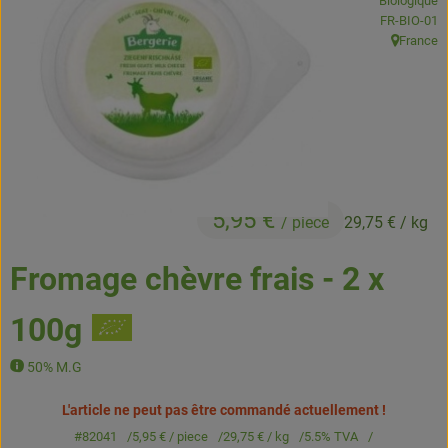
Biologique
Boissons
, Autorité de
FR-BIO-01
France
, Origine:
Accessoires et divers
Cosmétique et hygiène
C'est nous
Pour vous
5,95 €
/ piece
29,75 €
/ kg
Infos pratiques
Fromage chèvre frais - 2 x
100g
50% M.G
L'article ne peut pas être commandé actuellement !
#82041
5,95 €
/ piece
29,75 €
/ kg
5.5% TVA