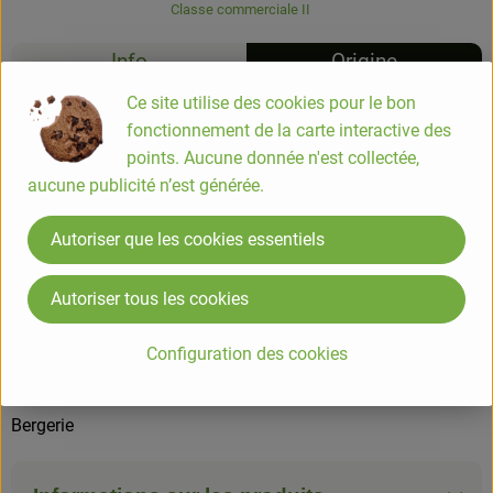
Classe commerciale II
Info
Origine
Ce site utilise des cookies pour le bon
Info
fonctionnement de la carte interactive des
points. Aucune donnée n'est collectée,
Fromage petit chèvre - 2 x 100g
aucune publicité n’est générée.
Autoriser que les cookies essentiels
COMPOSITION
LAIT DE CHÈVRE ENTIER pasteurisé *, sel, cultures d'acide
Autoriser tous les cookies
lactique.
contient les ingrédients allergènes suivants: lait
Configuration des cookies
= Ingrédients issus de l'agriculture biologique
Bergerie