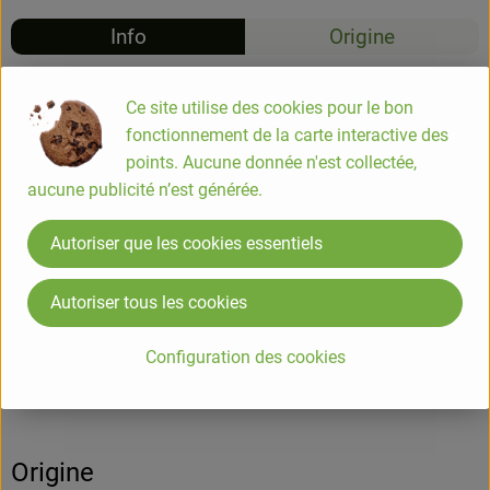
Info
Origine
Info
Ce site utilise des cookies pour le bon
fonctionnement de la carte interactive des
« Fleurs du jardin »
points. Aucune donnée n'est collectée,
Fromage frais, moulé à la
aucune publicité n’est générée.
louche, aux fleurs (souci,
bleuet bleu, rose, rouge et
Autoriser que les cookies essentiels
mauve) sur un fond d'ail
des ours (150 g)
Autoriser tous les cookies
Configuration des cookies
Informations sur les produits
Origine