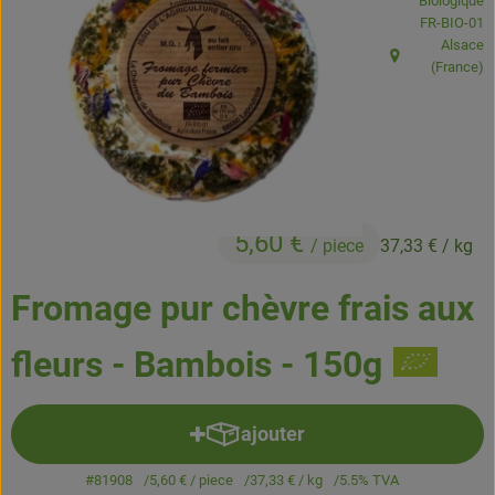
Biologique
Boissons
, Autorité de
FR-BIO-01
Alsace
Accessoires et divers
, Origine:
(France)
Cosmétique et hygiène
C'est nous
Pour vous
5,60 €
/ piece
37,33 €
/ kg
Infos pratiques
Fromage pur chèvre frais aux
fleurs - Bambois - 150g
ajouter
Ajouter le produit au panier
#81908
5,60 €
/ piece
37,33 €
/ kg
5.5% TVA