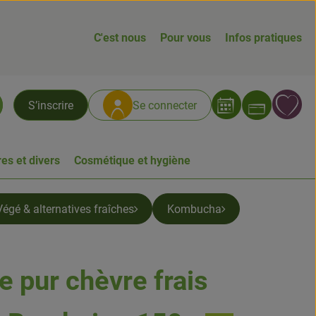
C'est nous
Pour vous
Infos pratiques
Ouvrir
L
S’inscrire
Se connecter
chercher
es et divers
Cosmétique et hygiène
Végé & alternatives fraîches
Kombucha
 pur chèvre frais