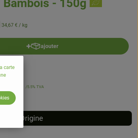
- Bambois - 150g
34,67 €
/ kg
ajouter
Ajouter le produit au panier
a carte
une
34,67 €
/ kg
5.5% TVA
okies
Origine