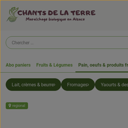
Abo paniers
Fruits & Légumes
Pain, oeufs & produits f
Lait, crèmes & beurre
Fromages
Yaourts & des
regional