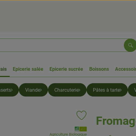
Re
rais
Epicerie salée
Epicerie sucrée
Boissons
Accessoir
serts
Viande
Charcuterie
Pâtes à tarte
Fromage
Ajouter le produit aux favoris
, Association:
Agriculture Biologique