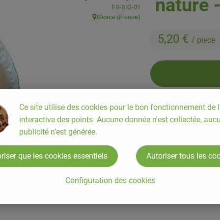
nature 
, Autorité de contrôle:
FR-BIO-01
Alsace (France)
, Origine:
5,20 €
/ piece
piece
Ce site utilise des cookies pour le bon fonctionnement de l
interactive des points. Aucune donnée n'est collectée, auc
publicité n’est générée.
#81907
5,20 €
/ piece
riser que les cookies essentiels
Autoriser tous les co
Configuration des cookies