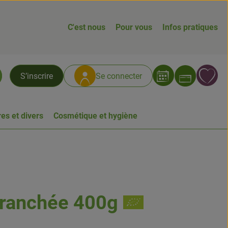
C'est nous
Pour vous
Infos pratiques
Ouvrir
L
S’inscrire
Se connecter
chercher
es et divers
Cosmétique et hygiène
tranchée 400g