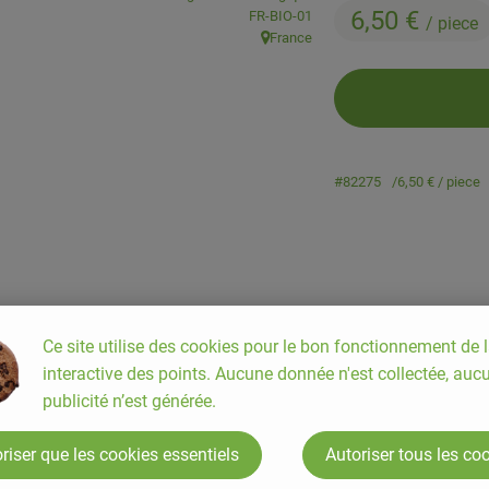
6,50 €
, Autorité de contrôle:
FR-BIO-01
/ piece
France
, Origine:
#82275
6,50 €
/ piece
Ce site utilise des cookies pour le bon fonctionnement de l
interactive des points. Aucune donnée n'est collectée, auc
publicité n’est générée.
riser que les cookies essentiels
Autoriser tous les co