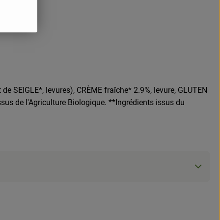
et de SEIGLE*, levures), CRÈME fraîche* 2.9%, levure, GLUTEN
ssus de l'Agriculture Biologique. **Ingrédients issus du