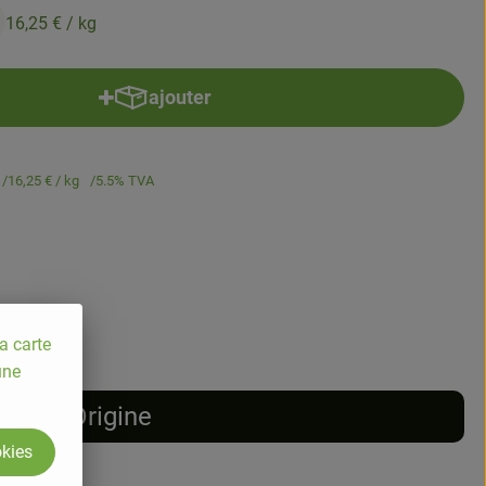
16,25 €
/ kg
ajouter
Ajouter le produit au panier
16,25 €
/ kg
5.5% TVA
a carte
une
Origine
okies