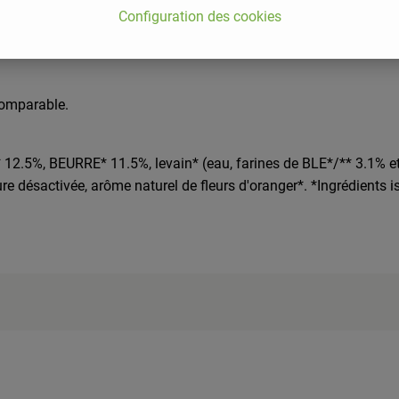
Configuration des cookies
comparable.
* 12.5%, BEURRE* 11.5%, levain* (eau, farines de BLE*/** 3.1% 
ure désactivée, arôme naturel de fleurs d'oranger*. *Ingrédients i