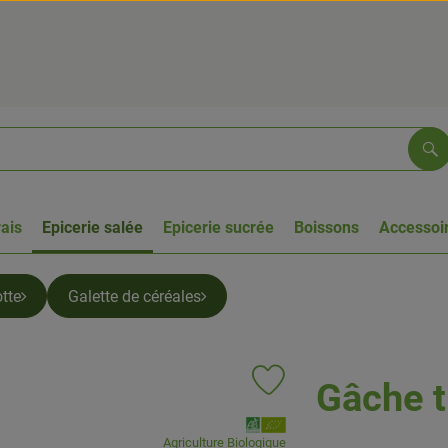
Re
rais
Epicerie salée
Epicerie sucrée
Boissons
Accessoir
tte
Galette de céréales
Gâche 
Ajouter le produit aux favoris
, Association:
Agriculture Biologique