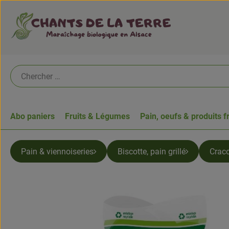
Abo paniers
Fruits & Légumes
Pain, oeufs & produits f
Pain & viennoiseries
Biscotte, pain grillé
Craco