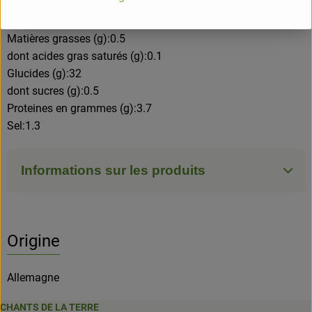
Valeurs nutritionnelles pour 100g
Energie (kj)/(kcal):644/152
Matières grasses (g):0.5
dont acides gras saturés (g):0.1
Glucides (g):32
dont sucres (g):0.5
Proteines en grammes (g):3.7
Sel:1.3
Informations sur les produits
Origine
Allemagne
CHANTS DE LA TERRE