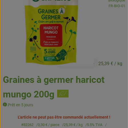
Biologique
Boissons
, Autorité de
FR-BIO-01
Accessoires et divers
Cosmétique et hygiène
C'est nous
Pour vous
3,30 €
/ piece
25,39 €
/ kg
Infos pratiques
Graines à germer haricot
mungo 200g
Prêt en 5 jours
L'article ne peut pas être commandé actuellement !
#82262
3,30 €
/ piece
25,39 €
/ kg
5.5% TVA