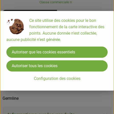
Classe commerciale II
Info
Origine
Ce site utilise des cookies pour le bon
fonctionnement de la carte interactive des
Info
points. Aucune donnée n'est collectée,
aucune publicité n’est générée.
Graines à germer haricot mungo 200g
Autoriser que les cookies essentiels
Prêt en 5 jours
Idéal pour vos nouilles asiatiques
Autoriser tous les cookies
COMPOSITION
Configuration des cookies
100 % haricot mungoingrédients issus de l'agriculture
biologique.
Germline